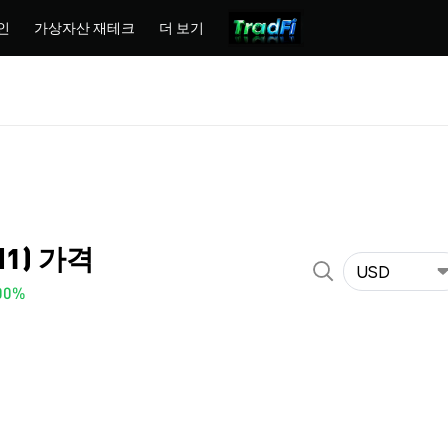
인
가상자산 재테크
더 보기
I1) 가격
USD
00%