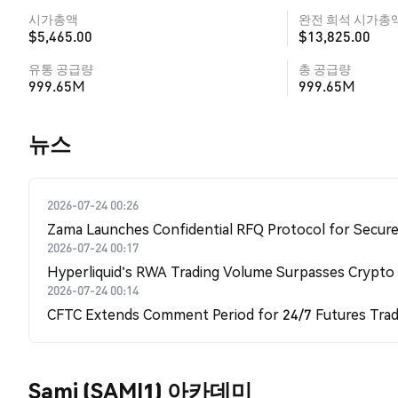
시가총액
완전 희석 시가총
$5,465.00
$13,825.00
유통 공급량
총 공급량
999.65M
999.65M
뉴스
2026-07-24 00:26
Zama Launches Confidential RFQ Protocol for Secure 
2026-07-24 00:17
Hyperliquid's RWA Trading Volume Surpasses Crypto
2026-07-24 00:14
CFTC Extends Comment Period for 24/7 Futures Trad
Sami (SAMI1) 아카데미