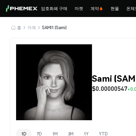
암호화폐 구매
마켓
계약
현물
온체
홈
가격
SAMI1 (Sami)
Sami (SAM
$0.00000547
+0.
1D
7D
1M
3M
1Y
YTD