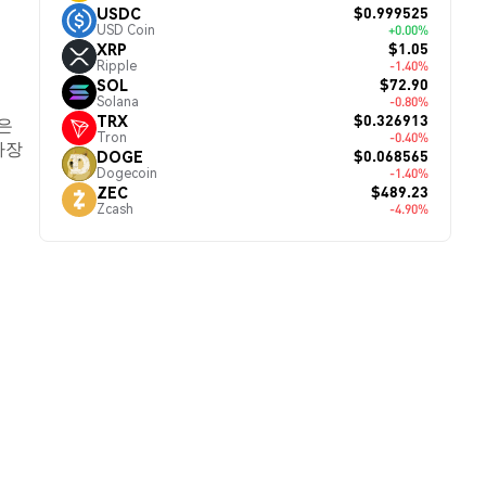
$0.999525
USDC
USD Coin
+0.00%
$1.05
XRP
Ripple
-1.40%
$72.90
SOL
Solana
-0.80%
$0.326913
TRX
i은
Tron
-0.40%
가장
$0.068565
DOGE
Dogecoin
-1.40%
$489.23
ZEC
Zcash
-4.90%