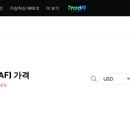
인
가상자산 재테크
더 보기
SAF) 가격
USD
04%