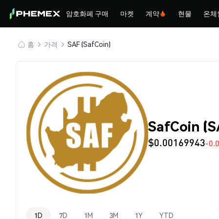
암호화폐 구매
마켓
계약
현물
온체
홈
가격
SAF (SafCoin)
SafCoin (
$0.00169943
-0.
1D
7D
1M
3M
1Y
YTD