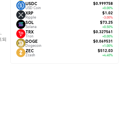
$0.999758
USDC
USD Coin
+0.00%
$1.02
XRP
Ripple
-3.00%
$73.25
SOL
Solana
+0.50%
$0.327561
TRX
.
Tron
+0.00%
트되
$0.069531
DOGE
Dogecoin
+1.00%
$512.03
ZEC
Zcash
+4.40%