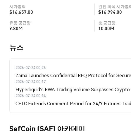
시가총액
완전 희석 시가총
$16,657.00
$16,994.00
유통 공급량
총 공급량
9.80M
10.00M
뉴스
2026-07-24 00:26
Zama Launches Confidential RFQ Protocol for Secure 
2026-07-24 00:17
Hyperliquid's RWA Trading Volume Surpasses Crypto
2026-07-24 00:14
CFTC Extends Comment Period for 24/7 Futures Trad
SafCoin (SAF) 아카데미