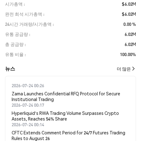
시가총액
$6.02M
완전 희석 시가총액
$6.02M
24시간 거래량/시가총액
0.00 %
유통 공급량
6.02M
총 공급량
6.02M
유통 비율
100.00%
뉴스
더 많은
2026-07-24 00:26
Zama Launches Confidential RFQ Protocol for Secure
Institutional Trading
2026-07-24 00:17
Hyperliquid's RWA Trading Volume Surpasses Crypto
Assets, Reaches 54% Share
2026-07-24 00:14
CFTC Extends Comment Period for 24/7 Futures Trading
Rules to August 26