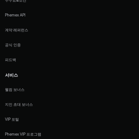
수수료&조건
Phemex API
계약 레퍼런스
공식 인증
피드백
서비스
웰컴 보너스
지인 초대 보너스
VIP 포털
Phemex VIP 프로그램