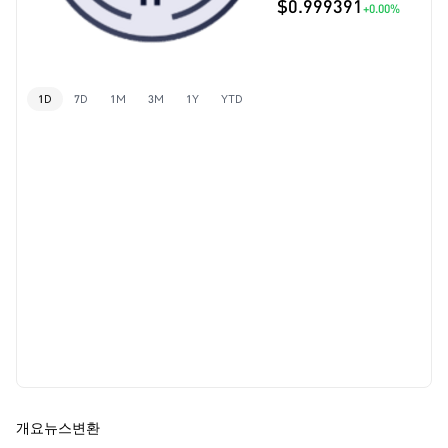
$0.999391
+0.00%
1D
7D
1M
3M
1Y
YTD
개요
뉴스
변환