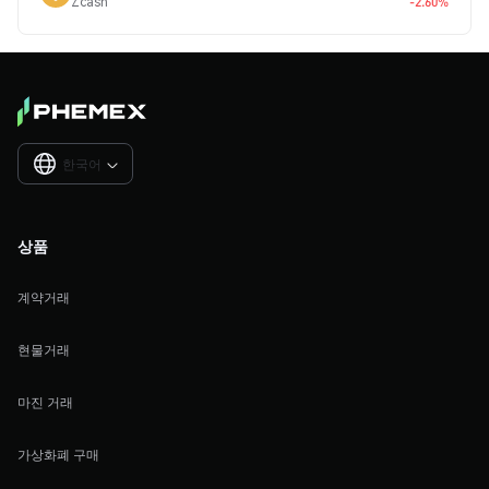
Zcash
-2.60%
한국어

상품
계약거래
현물거래
마진 거래
가상화폐 구매