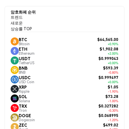
암호화폐 순위
트렌드
새로운
상승률 TOP
$64,565.00
BTC
Bitcoin
+0.90%
$1,902.08
ETH
Ethereum
+2.00%
$0.999043
USDT
TetherUS
+0.00%
$593.39
BNB
BNB
-0.80%
$0.999497
USDC
USD Coin
+0.00%
$1.05
XRP
Ripple
-1.90%
$73.28
SOL
Solana
-1.00%
$0.327282
TRX
Tron
-0.30%
$0.068995
DOGE
Dogecoin
-1.20%
$499.02
ZEC