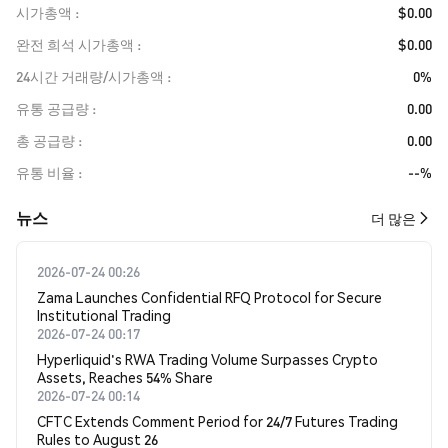
시가총액
$0.00
완전 희석 시가총액
$0.00
24시간 거래량/시가총액
0%
유통 공급량
0.00
총 공급량
0.00
유통 비율
--%
뉴스
더 많은
2026-07-24 00:26
Zama Launches Confidential RFQ Protocol for Secure
Institutional Trading
2026-07-24 00:17
Hyperliquid's RWA Trading Volume Surpasses Crypto
Assets, Reaches 54% Share
2026-07-24 00:14
CFTC Extends Comment Period for 24/7 Futures Trading
Rules to August 26