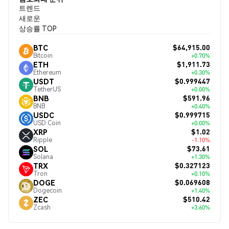
트렌드
새로운
상승률 TOP
$64,915.00
BTC
Bitcoin
+0.70%
$1,911.73
ETH
Ethereum
+0.30%
$0.999447
USDT
TetherUS
+0.00%
$591.96
BNB
BNB
+0.40%
$0.999715
USDC
USD Coin
+0.00%
$1.02
XRP
Ripple
-1.10%
$73.61
SOL
Solana
+1.30%
$0.327123
TRX
Tron
+0.10%
$0.069608
DOGE
Dogecoin
+1.40%
$510.42
ZEC
Zcash
+3.60%