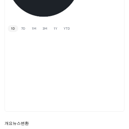
1D
7D
1M
3M
1Y
YTD
개요
뉴스
변환