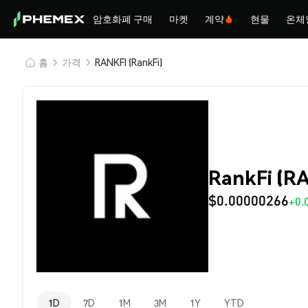
암호화폐 구매
마켓
계약
현물
온체
홈
가격
RANKFI (RankFi)
RankFi (R
$0.00000266
+0.
1D
7D
1M
3M
1Y
YTD