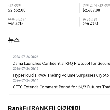
시가총액
완전 희석 시가총
$2,652.00
$2,687.00
유통 공급량
총 공급량
998.47M
998.47M
뉴스
2026-07-24 00:26
Zama Launches Confidential RFQ Protocol for Secure 
2026-07-24 00:17
Hyperliquid's RWA Trading Volume Surpasses Crypto
2026-07-24 00:14
CFTC Extends Comment Period for 24/7 Futures Trad
RankFi (RANKFI) 아카데미