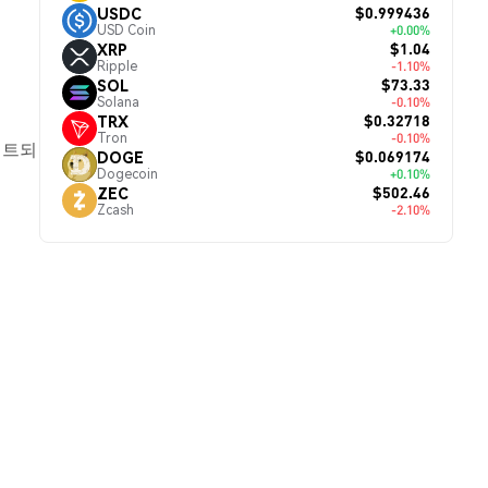
$0.999436
USDC
USD Coin
+0.00%
$1.04
XRP
Ripple
-1.10%
$73.33
SOL
Solana
-0.10%
$0.32718
TRX
Tron
-0.10%
이트되
$0.069174
DOGE
Dogecoin
+0.10%
$502.46
ZEC
Zcash
-2.10%