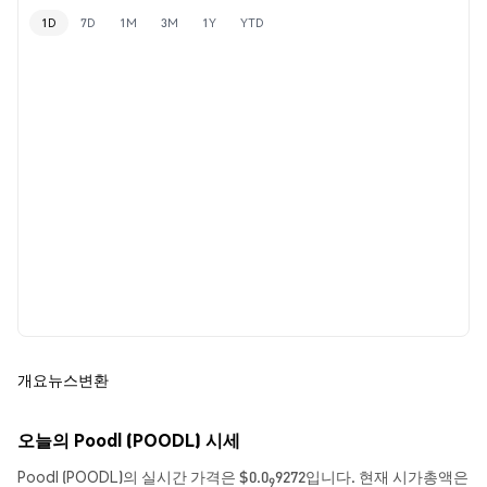
1D
7D
1M
3M
1Y
YTD
개요
뉴스
변환
오늘의 Poodl (POODL) 시세
Poodl (POODL)의 실시간 가격은 $0.0
9272입니다. 현재 시가총액은
9