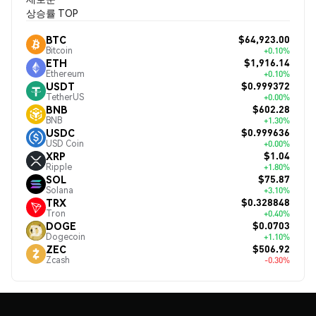
상승률 TOP
$64,923.00
BTC
Bitcoin
+0.10%
$1,916.14
ETH
Ethereum
+0.10%
$0.999372
USDT
TetherUS
+0.00%
$602.28
BNB
BNB
+1.30%
$0.999636
USDC
USD Coin
+0.00%
$1.04
XRP
Ripple
+1.80%
$75.87
SOL
Solana
+3.10%
$0.328848
TRX
Tron
+0.40%
$0.0703
DOGE
Dogecoin
+1.10%
$506.92
ZEC
Zcash
-0.30%