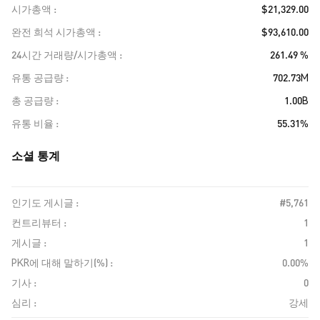
시가총액
$21,329.00
완전 희석 시가총액
$93,610.00
24시간 거래량/시가총액
261.49 %
유통 공급량
702.73M
총 공급량
1.00B
유통 비율
55.31%
소셜 통계
인기도 게시글 :
#5,761
컨트리뷰터 :
1
게시글 :
1
PKR에 대해 말하기(%) :
0.00%
기사 :
0
심리 :
강세