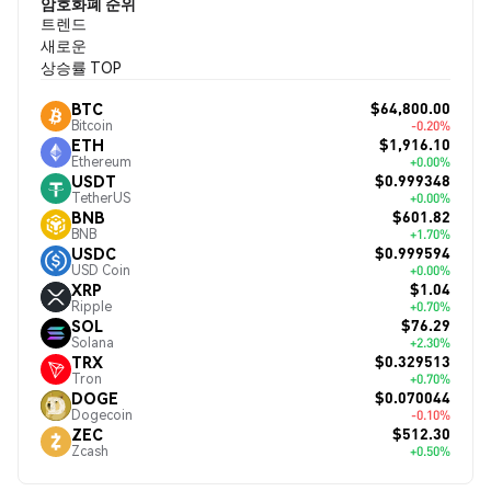
암호화폐 순위
트렌드
새로운
상승률 TOP
$64,800.00
BTC
Bitcoin
-0.20%
$1,916.10
ETH
Ethereum
+0.00%
$0.999348
USDT
TetherUS
+0.00%
$601.82
BNB
BNB
+1.70%
$0.999594
USDC
USD Coin
+0.00%
$1.04
XRP
Ripple
+0.70%
$76.29
SOL
Solana
+2.30%
$0.329513
TRX
Tron
+0.70%
$0.070044
DOGE
Dogecoin
-0.10%
$512.30
ZEC
Zcash
+0.50%