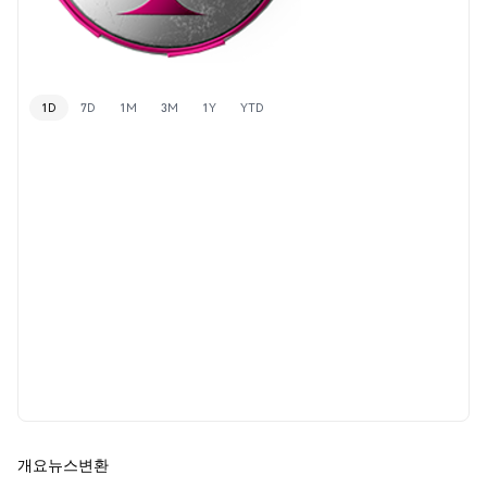
1D
7D
1M
3M
1Y
YTD
개요
뉴스
변환