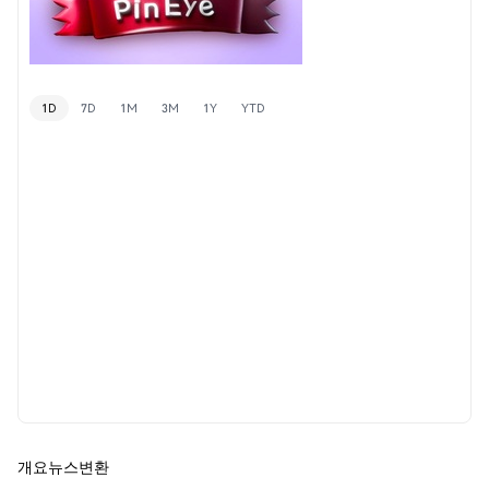
1D
7D
1M
3M
1Y
YTD
개요
뉴스
변환