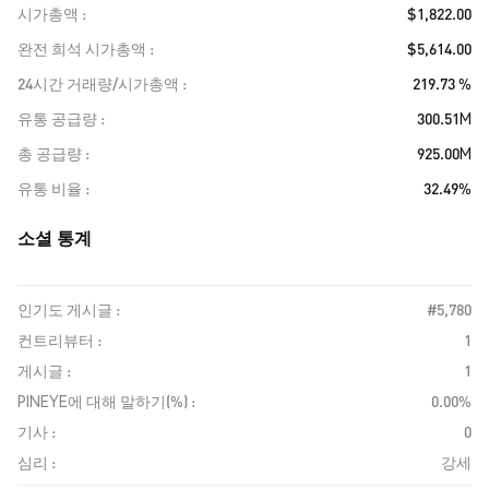
시가총액
$1,822.00
완전 희석 시가총액
$5,614.00
24시간 거래량/시가총액
219.73 %
유통 공급량
300.51M
총 공급량
925.00M
유통 비율
32.49%
소셜 통계
인기도 게시글 :
#5,780
컨트리뷰터 :
1
게시글 :
1
PINEYE에 대해 말하기(%) :
0.00%
기사 :
0
심리 :
강세