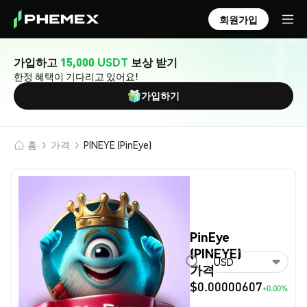
회원가입
가입하고
15,000 USDT
보상 받기
한정 혜택이 기다리고 있어요!
가입하기
홈
가격
PINEYE (PinEye)
PinEye
(PINEYE)
USD
가격
$0.00000607
+0.00%