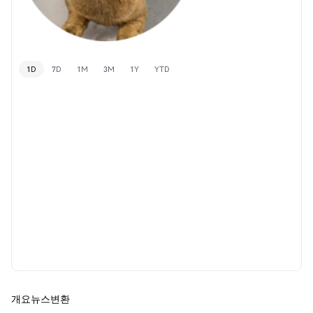
1D
7D
1M
3M
1Y
YTD
개요
뉴스
변환