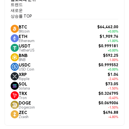
트렌드
새로운
상승률 TOP
$64,462.00
BTC
Bitcoin
+0.00%
$1,909.76
ETH
Ethereum
+1.00%
$0.999181
USDT
TetherUS
+0.00%
$592.25
BNB
BNB
-1.00%
$0.999552
USDC
USD Coin
+0.00%
$1.04
XRP
Ripple
-2.40%
$73.05
SOL
Solana
-1.50%
$0.326795
TRX
Tron
-0.40%
$0.069006
DOGE
Dogecoin
-1.50%
$496.88
ZEC
Zcash
-4.80%