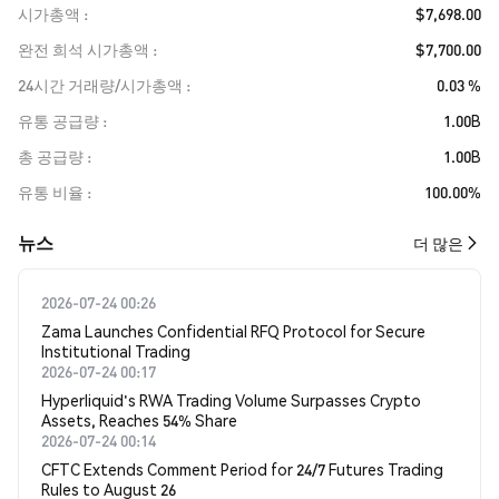
시가총액
$7,698.00
완전 희석 시가총액
$7,700.00
24시간 거래량/시가총액
0.03 %
유통 공급량
1.00B
총 공급량
1.00B
유통 비율
100.00%
뉴스
더 많은
2026-07-24 00:26
Zama Launches Confidential RFQ Protocol for Secure
Institutional Trading
2026-07-24 00:17
Hyperliquid's RWA Trading Volume Surpasses Crypto
Assets, Reaches 54% Share
2026-07-24 00:14
CFTC Extends Comment Period for 24/7 Futures Trading
Rules to August 26