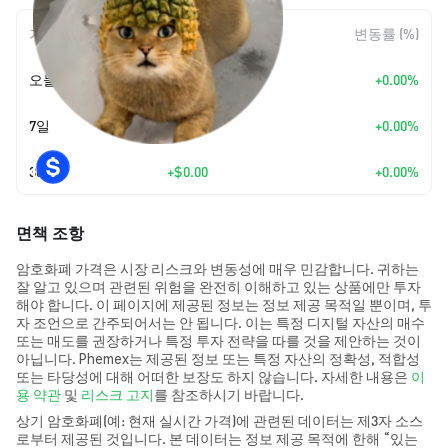
기간
변동 폭
변동률 (%)
오늘
+
$0.00
+0.00%
7일
+
$0.00
+0.00%
30일
+
$0.00
+0.00%
면책 조항
암호화폐 가격은 시장 리스크와 변동성에 매우 민감합니다. 귀하는
잘 알고 있으며 관련된 위험을 완전히 이해하고 있는 상품에만 투자
해야 합니다. 이 페이지에 제공된 정보는 정보 제공 목적일 뿐이며, 투
자 조언으로 간주되어서는 안 됩니다. 이는 특정 디지털 자산의 매수
또는 매도를 권장하거나 특정 투자 전략을 따를 것을 제안하는 것이
아닙니다. Phemex는 제공된 정보 또는 특정 자산의 정확성, 적합성
또는 타당성에 대해 어떠한 보장도 하지 않습니다. 자세한 내용은
이
용 약관
및
리스크 고지
를 참조하시기 바랍니다.
상기 암호화폐(예: 현재 실시간 가격)에 관련된 데이터는 제3자 소스
로부터 제공된 것입니다. 본 데이터는 정보 제공 목적에 한해 “있는