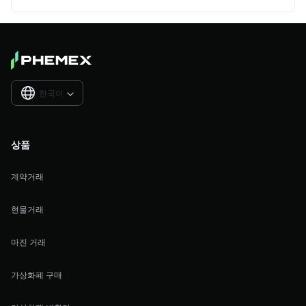
한국어

상품
계약거래
현물거래
마진 거래
가상화폐 구매