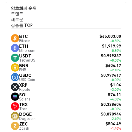
암호화폐 순위
트렌드
새로운
상승률 TOP
$65,003.00
BTC
Bitcoin
+0.50%
$1,919.99
ETH
Ethereum
+0.80%
$0.999337
USDT
TetherUS
+0.00%
$604.17
BNB
BNB
+2.10%
$0.999617
USDC
USD Coin
+0.00%
$1.04
XRP
Ripple
+3.00%
$76.11
SOL
Solana
+4.00%
$0.328604
TRX
Tron
+0.30%
$0.070944
DOGE
Dogecoin
+2.40%
$504.49
ZEC
Zcash
-1.40%