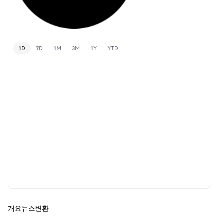
1D
7D
1M
3M
1Y
YTD
개요
뉴스
변환