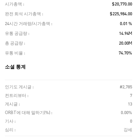
시가총액
$20,770.00
완전 희석 시가총액
$225,984.00
24시간 거래량/시가총액
0.01 %
유통 공급량
14.94M
총 공급량
20.00M
유통 비율
74.70%
소셜 통계
인기도 게시글 :
#2,785
컨트리뷰터 :
7
게시글 :
13
ORBT에 대해 말하기(%) :
0.00%
기사 :
0
심리 :
강세