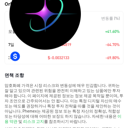
Orbitt Token (ORBT) 가격 움직임
기간
변동 폭
변동률 (%)
오늘
+
$0.00040844
+41.60%
7일
$-0.00254819
-64.70%
30일
$-0.0032133
-69.80%
면책 조항
암호화폐 가격은 시장 리스크와 변동성에 매우 민감합니다. 귀하는
잘 알고 있으며 관련된 위험을 완전히 이해하고 있는 상품에만 투자
해야 합니다. 이 페이지에 제공된 정보는 정보 제공 목적일 뿐이며, 투
자 조언으로 간주되어서는 안 됩니다. 이는 특정 디지털 자산의 매수
또는 매도를 권장하거나 특정 투자 전략을 따를 것을 제안하는 것이
아닙니다. Phemex는 제공된 정보 또는 특정 자산의 정확성, 적합성
또는 타당성에 대해 어떠한 보장도 하지 않습니다. 자세한 내용은
이
용 약관
및
리스크 고지
를 참조하시기 바랍니다.