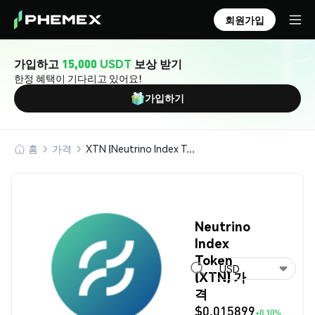
회원가입
가입하고
15,000 USDT
보상 받기
한정 혜택이 기다리고 있어요!
가입하기
홈
가격
XTN (Neutrino Index Token)
Neutrino
Index
Token
USD
(XTN) 가
격
$0.015899
+0.10%