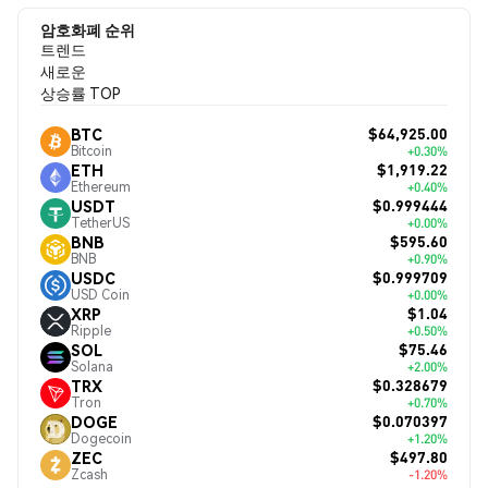
암호화폐 순위
트렌드
새로운
상승률 TOP
$64,925.00
BTC
Bitcoin
+0.30%
$1,919.22
ETH
Ethereum
+0.40%
$0.999444
USDT
TetherUS
+0.00%
$595.60
BNB
BNB
+0.90%
$0.999709
USDC
USD Coin
+0.00%
$1.04
XRP
Ripple
+0.50%
$75.46
SOL
Solana
+2.00%
$0.328679
TRX
Tron
+0.70%
$0.070397
DOGE
Dogecoin
+1.20%
$497.80
ZEC
Zcash
-1.20%