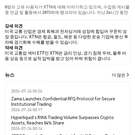
8명의 고유 사용자가 XTN에 대해 이야기하고 있으며, 수집된 게시물
중 언급 및 활동에서 2873위에 랭크되어 있습니다. 지난 24시간 동안
모든 소셜 미디어에서 XTN에 대한 감정은 강세였습니다. 마지막으
로, XTN에 대한 뉴스 기사 0건이 게시되었습니다. 트위터에서는
강세 의견
25.00%의 트윗이 강세 감정을, 0.00%의 트윗이 약세 감정을 보였습
미국 교통 산업은 경제 회복과 전자상거래 성장에 힘입어 꾸준히 성
니다. 75.00%의 트윗은 XTN에 대해 중립적인 감정을 나타냈습니다.
장 중입니다. XTN은 항공, 철도, 해운 등 다양한 운송 기업에 분산 투
이 감정 분석은 8개의 트윗을 기반으로 합니다.
자해 경기회복 수혜를 받을 수 있습니다.
약세 의견
미국 교통업 섹터 ETF인 XTN은 금리 인상, 경기 침체 우려, 물류 비
용 상승 등으로 실적 압박을 받고 있어 하락 위험이 큽니다.
뉴스
더 많은
2026-07-24 00:26
Zama Launches Confidential RFQ Protocol for Secure
Institutional Trading
2026-07-24 00:17
Hyperliquid's RWA Trading Volume Surpasses Crypto
Assets, Reaches 54% Share
2026-07-24 00:14