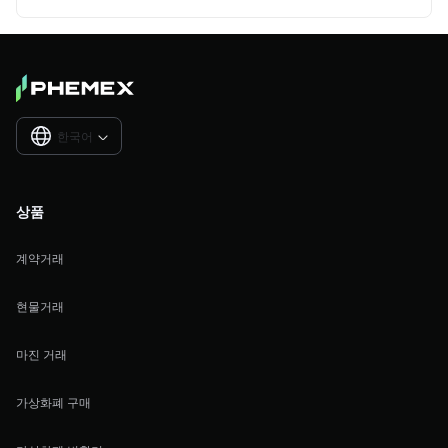
한국어

상품
계약거래
현물거래
마진 거래
가상화폐 구매