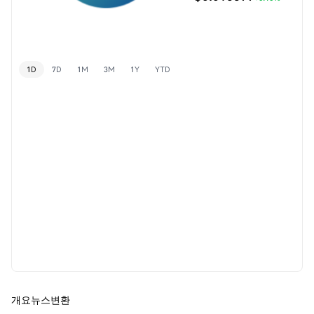
1D
7D
1M
3M
1Y
YTD
개요
뉴스
변환