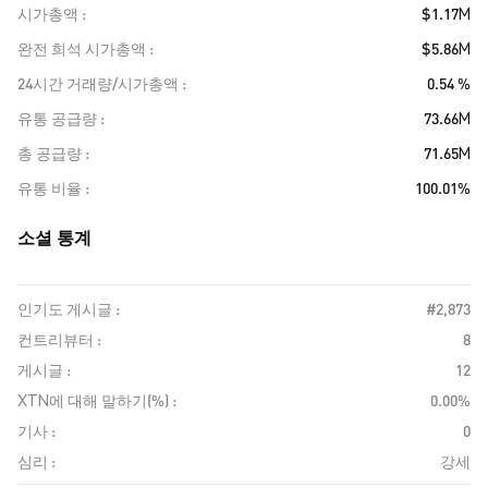
시가총액
$1.17M
완전 희석 시가총액
$5.86M
24시간 거래량/시가총액
0.54 %
유통 공급량
73.66M
총 공급량
71.65M
유통 비율
100.01%
소셜 통계
인기도 게시글 :
#2,873
컨트리뷰터 :
8
게시글 :
12
XTN에 대해 말하기(%) :
0.00%
기사 :
0
심리 :
강세