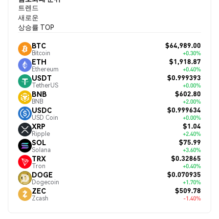
트렌드
새로운
상승률 TOP
$64,989.00
BTC
Bitcoin
+0.30%
$1,918.87
ETH
Ethereum
+0.40%
$0.999393
USDT
TetherUS
+0.00%
$602.80
BNB
BNB
+2.00%
$0.999634
USDC
USD Coin
+0.00%
$1.04
XRP
Ripple
+2.40%
$75.99
SOL
Solana
+3.60%
$0.32865
TRX
Tron
+0.40%
$0.070935
DOGE
Dogecoin
+1.70%
$509.78
ZEC
Zcash
-1.40%