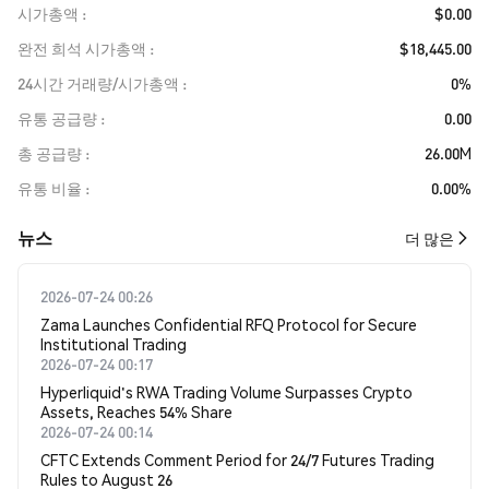
시가총액
$0.00
완전 희석 시가총액
$18,445.00
24시간 거래량/시가총액
0%
유통 공급량
0.00
총 공급량
26.00M
유통 비율
0.00%
뉴스
더 많은
2026-07-24 00:26
Zama Launches Confidential RFQ Protocol for Secure
Institutional Trading
2026-07-24 00:17
Hyperliquid's RWA Trading Volume Surpasses Crypto
Assets, Reaches 54% Share
2026-07-24 00:14
CFTC Extends Comment Period for 24/7 Futures Trading
Rules to August 26