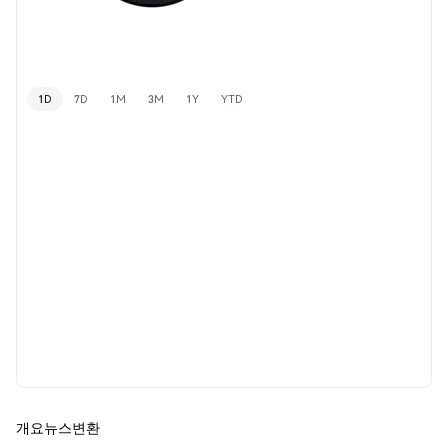
1D
7D
1M
3M
1Y
YTD
개요
뉴스
변환