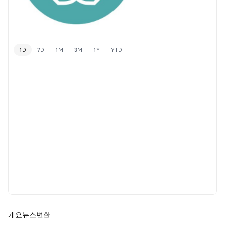
1D
7D
1M
3M
1Y
YTD
개요
뉴스
변환