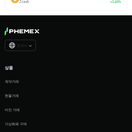
Zcash
+3.60%
한국어

상품
계약거래
현물거래
마진 거래
가상화폐 구매