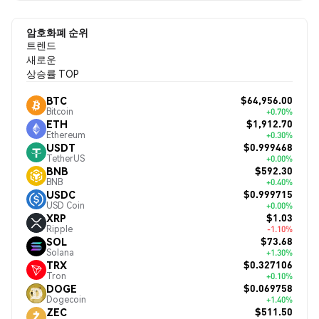
암호화폐 순위
트렌드
새로운
상승률 TOP
$64,956.00
BTC
Bitcoin
+0.70%
$1,912.70
ETH
Ethereum
+0.30%
$0.999468
USDT
TetherUS
+0.00%
$592.30
BNB
BNB
+0.40%
$0.999715
USDC
USD Coin
+0.00%
$1.03
XRP
Ripple
-1.10%
$73.68
SOL
Solana
+1.30%
$0.327106
TRX
Tron
+0.10%
$0.069758
DOGE
Dogecoin
+1.40%
$511.50
ZEC