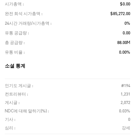
시가총액
$0.00
완전 희석 시가총액
$85,272.00
24시간 거래량/시가총액
0%
유통 공급량
0.00
총 공급량
88.00M
유통 비율
0.00%
소셜 통계
인기도 게시글 :
#194
컨트리뷰터 :
1,231
게시글 :
2,072
NDC에 대해 말하기(%) :
0.03%
기사 :
0
심리 :
강세