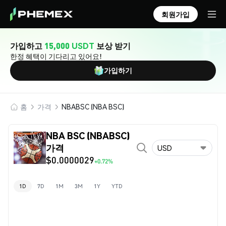
회원가입
가입하고
15,000 USDT
보상 받기
한정 혜택이 기다리고 있어요!
가입하기
홈
가격
NBABSC (NBA BSC)
NBA BSC (NBABSC)
가격
USD
$0.0000029
+0.72%
1D
7D
1M
3M
1Y
YTD