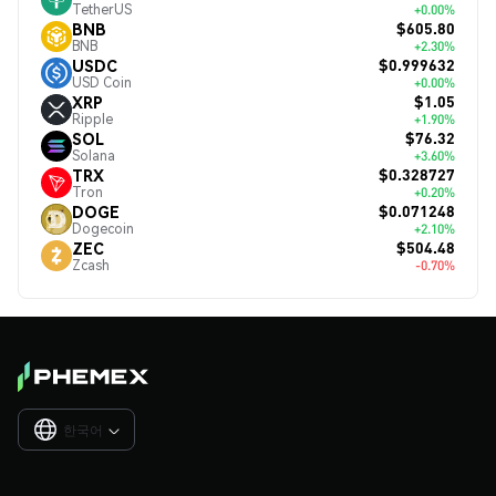
TetherUS
+0.00%
$605.80
BNB
BNB
+2.30%
$0.999632
USDC
USD Coin
+0.00%
$1.05
XRP
Ripple
+1.90%
$76.32
SOL
Solana
+3.60%
$0.328727
TRX
Tron
+0.20%
$0.071248
DOGE
Dogecoin
+2.10%
$504.48
ZEC
Zcash
-0.70%
한국어
