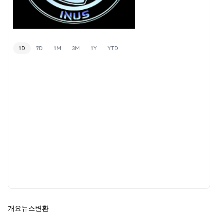
1D
7D
1M
3M
1Y
YTD
개요
뉴스
변환