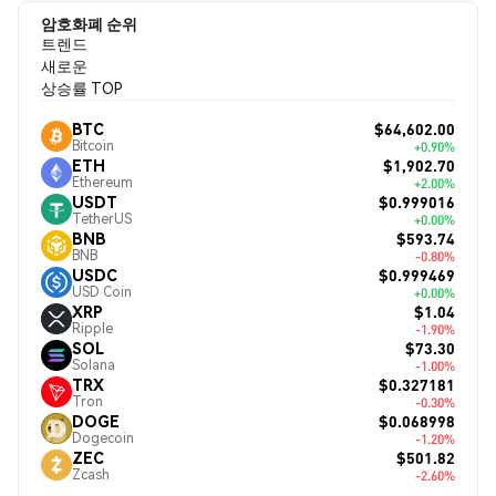
암호화폐 순위
트렌드
새로운
상승률 TOP
$64,602.00
BTC
Bitcoin
+0.90%
$1,902.70
ETH
Ethereum
+2.00%
$0.999016
USDT
TetherUS
+0.00%
$593.74
BNB
BNB
-0.80%
$0.999469
USDC
USD Coin
+0.00%
$1.04
XRP
Ripple
-1.90%
$73.30
SOL
Solana
-1.00%
$0.327181
TRX
Tron
-0.30%
$0.068998
DOGE
Dogecoin
-1.20%
$501.82
ZEC
Zcash
-2.60%