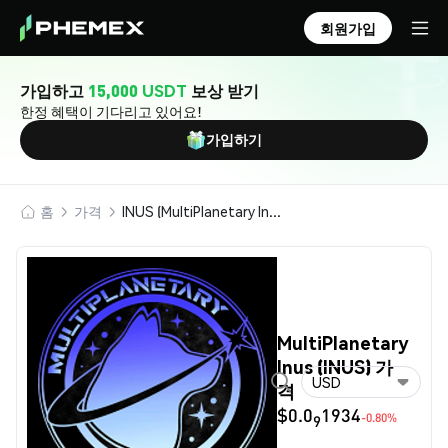
회원가입
가입하고
15,000 USDT
보상 받기
한정 혜택이 기다리고 있어요!
가입하기
홈
가격
INUS (MultiPlanetary Inus)
MultiPlanetary
Inus (INUS) 가
USD
격
$0.0
1934
-0.80%
9