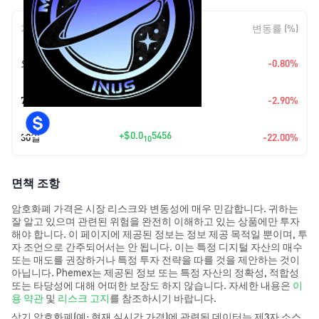
기간
변동 폭
변동률 (%)
+
$0.0
1560
오늘
-0.80%
11
+
$0.0
5778
7일
-2.90%
11
+
$0.0
5456
30일
-22.00%
10
면책 조항
암호화폐 가격은 시장 리스크와 변동성에 매우 민감합니다. 귀하는
잘 알고 있으며 관련된 위험을 완전히 이해하고 있는 상품에만 투자
해야 합니다. 이 페이지에 제공된 정보는 정보 제공 목적일 뿐이며, 투
자 조언으로 간주되어서는 안 됩니다. 이는 특정 디지털 자산의 매수
또는 매도를 권장하거나 특정 투자 전략을 따를 것을 제안하는 것이
아닙니다. Phemex는 제공된 정보 또는 특정 자산의 정확성, 적합성
또는 타당성에 대해 어떠한 보장도 하지 않습니다. 자세한 내용은
이
용 약관
및
리스크 고지
를 참조하시기 바랍니다.
상기 암호화폐(예: 현재 실시간 가격)에 관련된 데이터는 제3자 소스