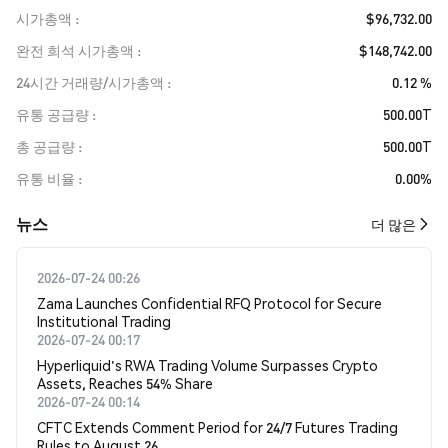
시가총액
$96,732.00
완전 희석 시가총액
$148,742.00
24시간 거래량/시가총액
0.12 %
유통 공급량
500.00T
총 공급량
500.00T
유통 비율
0.00%
뉴스
더 많은
2026-07-24 00:26
Zama Launches Confidential RFQ Protocol for Secure
Institutional Trading
2026-07-24 00:17
Hyperliquid's RWA Trading Volume Surpasses Crypto
Assets, Reaches 54% Share
2026-07-24 00:14
CFTC Extends Comment Period for 24/7 Futures Trading
Rules to August 26