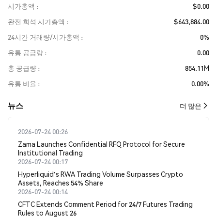
시가총액
$0.00
완전 희석 시가총액
$643,884.00
24시간 거래량/시가총액
0%
유통 공급량
0.00
총 공급량
854.11M
유통 비율
0.00%
뉴스
더 많은
2026-07-24 00:26
Zama Launches Confidential RFQ Protocol for Secure
Institutional Trading
2026-07-24 00:17
Hyperliquid's RWA Trading Volume Surpasses Crypto
Assets, Reaches 54% Share
2026-07-24 00:14
CFTC Extends Comment Period for 24/7 Futures Trading
Rules to August 26