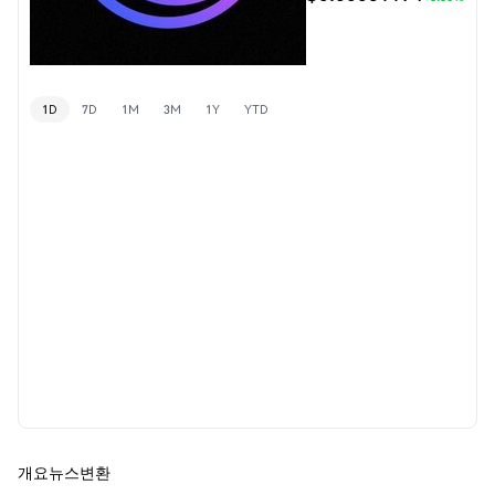
1D
7D
1M
3M
1Y
YTD
개요
뉴스
변환