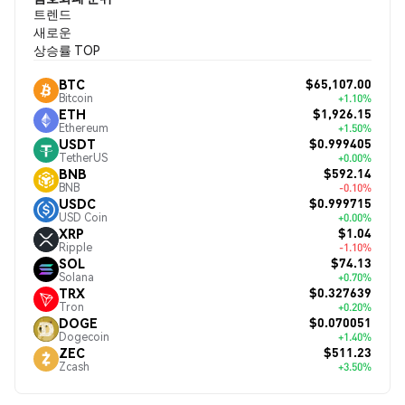
트렌드
새로운
상승률 TOP
$65,107.00
BTC
Bitcoin
+1.10%
$1,926.15
ETH
Ethereum
+1.50%
$0.999405
USDT
TetherUS
+0.00%
$592.14
BNB
BNB
-0.10%
$0.999715
USDC
USD Coin
+0.00%
$1.04
XRP
Ripple
-1.10%
$74.13
SOL
Solana
+0.70%
$0.327639
TRX
Tron
+0.20%
$0.070051
DOGE
Dogecoin
+1.40%
$511.23
ZEC
Zcash
+3.50%