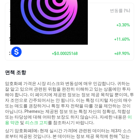
기간
변동 폭
변동률 (%)
오늘
+
$0.00001954
+3.30%
7일
+
$0.00006359
+11.60%
30일
+
$0.00025168
+69.90%
면책 조항
암호화폐 가격은 시장 리스크와 변동성에 매우 민감합니다. 귀하는
잘 알고 있으며 관련된 위험을 완전히 이해하고 있는 상품에만 투자
해야 합니다. 이 페이지에 제공된 정보는 정보 제공 목적일 뿐이며, 투
자 조언으로 간주되어서는 안 됩니다. 이는 특정 디지털 자산의 매수
또는 매도를 권장하거나 특정 투자 전략을 따를 것을 제안하는 것이
아닙니다. Phemex는 제공된 정보 또는 특정 자산의 정확성, 적합성
또는 타당성에 대해 어떠한 보장도 하지 않습니다. 자세한 내용은
이
용 약관
및
리스크 고지
를 참조하시기 바랍니다.
상기 암호화폐(예: 현재 실시간 가격)에 관련된 데이터는 제3자 소스
로부터 제공된 것입니다. 본 데이터는 정보 제공 목적에 한해 “있는