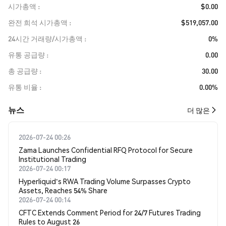
시가총액
$0.00
완전 희석 시가총액
$519,057.00
24시간 거래량/시가총액
0%
유통 공급량
0.00
총 공급량
30.00
유통 비율
0.00%
뉴스
더 많은
2026-07-24 00:26
Zama Launches Confidential RFQ Protocol for Secure
Institutional Trading
2026-07-24 00:17
Hyperliquid's RWA Trading Volume Surpasses Crypto
Assets, Reaches 54% Share
2026-07-24 00:14
CFTC Extends Comment Period for 24/7 Futures Trading
Rules to August 26