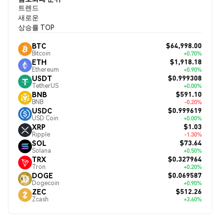
트렌드
새로운
상승률 TOP
$64,998.00
BTC
Bitcoin
+0.70%
$1,918.18
ETH
Ethereum
+0.90%
$0.999308
USDT
TetherUS
+0.00%
$591.10
BNB
BNB
-0.20%
$0.999619
USDC
USD Coin
+0.00%
$1.03
XRP
Ripple
-1.30%
$73.64
SOL
Solana
+0.50%
$0.327964
TRX
Tron
+0.20%
$0.069587
DOGE
Dogecoin
+0.90%
$512.26
ZEC
Zcash
+3.60%