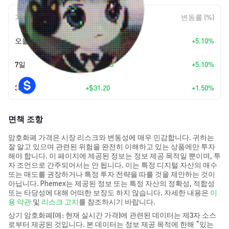
기간
변동 폭
변동률 (%)
오늘
+
$102.45
+5.10%
7일
+
$102.45
+5.10%
30일
+
$31.20
+1.50%
면책 조항
암호화폐 가격은 시장 리스크와 변동성에 매우 민감합니다. 귀하는
잘 알고 있으며 관련된 위험을 완전히 이해하고 있는 상품에만 투자
해야 합니다. 이 페이지에 제공된 정보는 정보 제공 목적일 뿐이며, 투
자 조언으로 간주되어서는 안 됩니다. 이는 특정 디지털 자산의 매수
또는 매도를 권장하거나 특정 투자 전략을 따를 것을 제안하는 것이
아닙니다. Phemex는 제공된 정보 또는 특정 자산의 정확성, 적합성
또는 타당성에 대해 어떠한 보장도 하지 않습니다. 자세한 내용은
이
용 약관
및
리스크 고지
를 참조하시기 바랍니다.
상기 암호화폐(예: 현재 실시간 가격)에 관련된 데이터는 제3자 소스
로부터 제공된 것입니다. 본 데이터는 정보 제공 목적에 한해 “있는