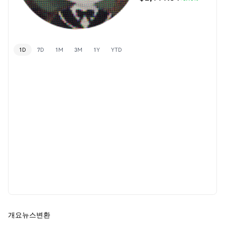
1D
7D
1M
3M
1Y
YTD
개요
뉴스
변환