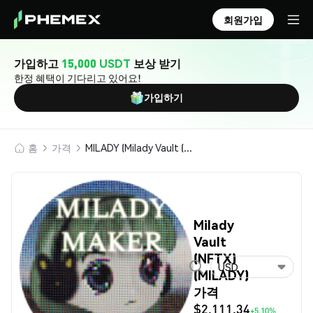
회원가입
가입하고
15,000 USDT
보상 받기
한정 혜택이 기다리고 있어요!
가입하기
홈
가격
MILADY (Milady Vault (NFTX))
Milady
Vault
(NFTX)
USD
(MILADY)
가격
$2,111.34
+5.10%