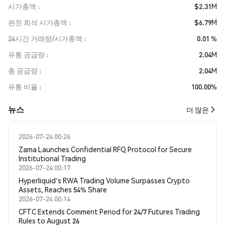
시가총액
$2.31M
완전 희석 시가총액
$6.79M
24시간 거래량/시가총액
0.01 %
유통 공급량
2.04M
총 공급량
2.04M
유통 비율
100.00%
뉴스
더 많은
2026-07-24 00:26
Zama Launches Confidential RFQ Protocol for Secure
Institutional Trading
2026-07-24 00:17
Hyperliquid's RWA Trading Volume Surpasses Crypto
Assets, Reaches 54% Share
2026-07-24 00:14
CFTC Extends Comment Period for 24/7 Futures Trading
Rules to August 26