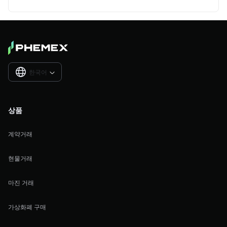
한국어

상품
계약거래
현물거래
마진 거래
가상화폐 구매