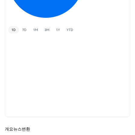
1D
7D
1M
3M
1Y
YTD
개요
뉴스
변환