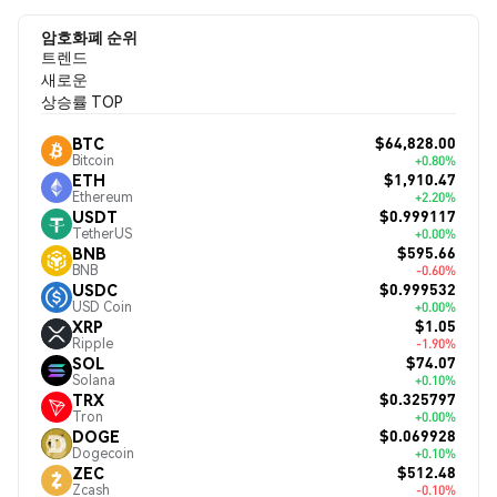
암호화폐 순위
트렌드
새로운
상승률 TOP
$64,828.00
BTC
Bitcoin
+0.80%
$1,910.47
ETH
Ethereum
+2.20%
$0.999117
USDT
TetherUS
+0.00%
$595.66
BNB
BNB
-0.60%
$0.999532
USDC
USD Coin
+0.00%
$1.05
XRP
Ripple
-1.90%
$74.07
SOL
Solana
+0.10%
$0.325797
TRX
Tron
+0.00%
$0.069928
DOGE
Dogecoin
+0.10%
$512.48
ZEC
Zcash
-0.10%