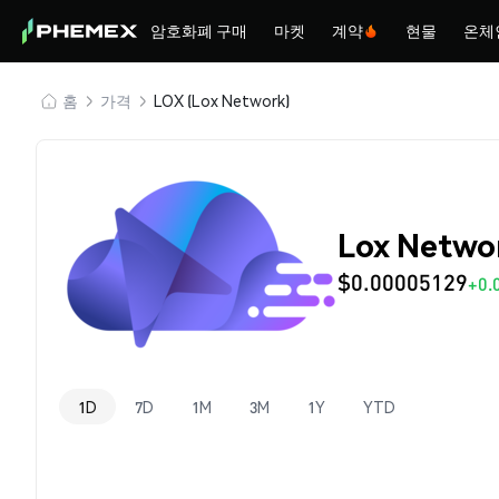
암호화폐 구매
마켓
계약
현물
온체
홈
가격
LOX (Lox Network)
Lox Netwo
$0.00005129
+0.
1D
7D
1M
3M
1Y
YTD