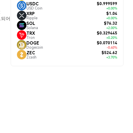
$0.999599
USDC
USD Coin
+0.00%
x
$1.04
XRP
트되어
Ripple
+0.00%
$76.32
SOL
Solana
+2.00%
$0.329445
TRX
Tron
+0.20%
$0.070114
DOGE
Dogecoin
-0.40%
$524.62
ZEC
Zcash
+3.70%