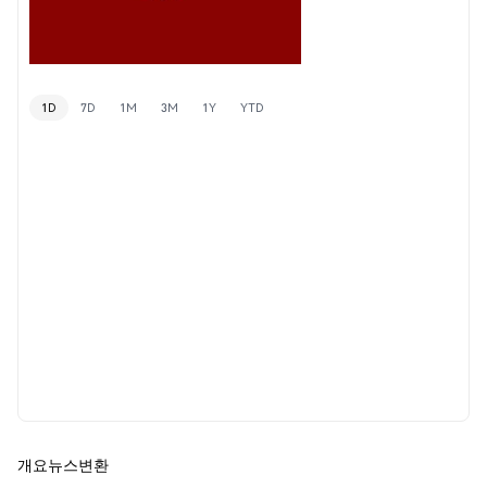
1D
7D
1M
3M
1Y
YTD
개요
뉴스
변환