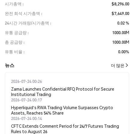
시가총액
$8,296.00
완전 희석 시가총액
$7,649.00
24시간 거래량/시가총액
0.02 %
유통 공급량
1000.00M
총 공급량
1000.00M
유통 비율
0.00%
뉴스
더 많은
2026-07-24 00:26
Zama Launches Confidential RFQ Protocol for Secure
Institutional Trading
2026-07-24 00:17
Hyperliquid's RWA Trading Volume Surpasses Crypto
Assets, Reaches 54% Share
2026-07-24 00:14
CFTC Extends Comment Period for 24/7 Futures Trading
Rules to August 26