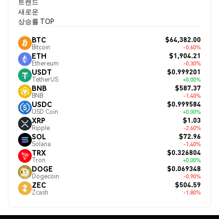
트렌드
새로운
상승률 TOP
$64,382.00
BTC
Bitcoin
-0.60%
$1,904.21
ETH
Ethereum
-0.30%
$0.999201
USDT
TetherUS
+0.00%
$587.37
BNB
BNB
-1.40%
$0.999584
USDC
USD Coin
+0.00%
$1.03
XRP
Ripple
-2.60%
$72.96
SOL
Solana
-1.40%
$0.326804
TRX
Tron
+0.00%
$0.069348
DOGE
Dogecoin
-0.90%
$504.59
ZEC
Zcash
-1.80%