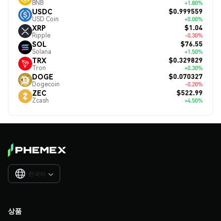
BNB
+1.80%
$0.999559
USDC
USD Coin
+0.00%
$1.04
XRP
Ripple
-0.30%
$76.55
SOL
Solana
+1.50%
$0.329829
TRX
Tron
+0.30%
$0.070327
DOGE
Dogecoin
-0.20%
$522.99
ZEC
Zcash
+4.50%
한국어

상품