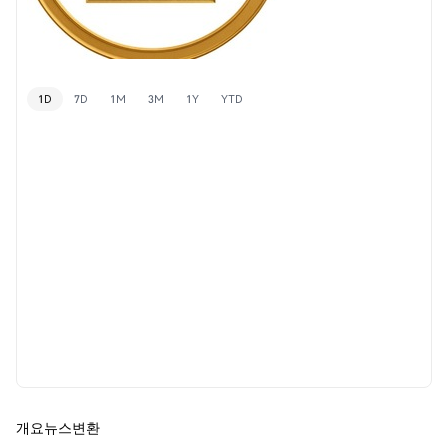
1D
7D
1M
3M
1Y
YTD
개요
뉴스
변환