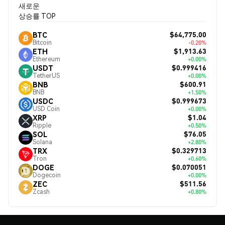
새로운
상승률 TOP
$64,775.00
BTC
Bitcoin
-0.20%
$1,913.63
ETH
Ethereum
+0.00%
$0.999416
USDT
TetherUS
+0.00%
$600.91
BNB
BNB
+1.50%
$0.999673
USDC
USD Coin
+0.00%
$1.04
XRP
Ripple
+0.50%
$76.05
SOL
Solana
+2.80%
$0.329713
TRX
Tron
+0.60%
$0.070051
DOGE
Dogecoin
+0.00%
$511.56
ZEC
Zcash
+0.80%