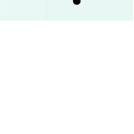
유입 93% 급감, $1
카르다노 ETF 상장 자격 획득! 오늘
 전망 가이드
변화 내용과 투자 가이드
시장 통찰
2026-08-09
|
5-10분
2026-08-09
|
5-10분
SD
--
가격 움직임