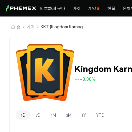
암호화폐 구매
마켓
계약
현물
온체
홈
가격
KKT (Kingdom Karnage Token)
Kingdom Karn
--
+0.00%
1D
7D
1M
3M
1Y
YTD