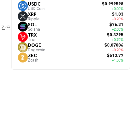
$0.999598
USDC
USD Coin
+0.00%
$1.03
XRP
Ripple
-0.20%
$76.31
SOL
시간으
Solana
+2.00%
$0.3295
TRX
Tron
+0.70%
$0.07006
DOGE
Dogecoin
-0.20%
$513.77
ZEC
Zcash
+1.50%