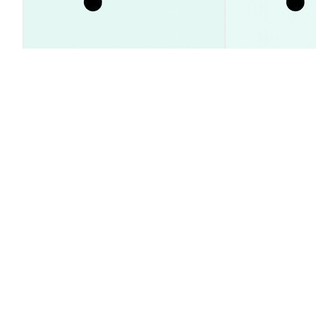
SpaceX 주가 23% 급등 이유와 내
XRP ETF 자금 
부자 매도 시점 분석 가이드
돌파 전후 시세
시장 통찰
시장 통찰
2026-08-09
|
5-10분
Kingdom Karnage Token (KKT) 환율
1 KKT to U
Kingdom Karnage Token (KKT) 