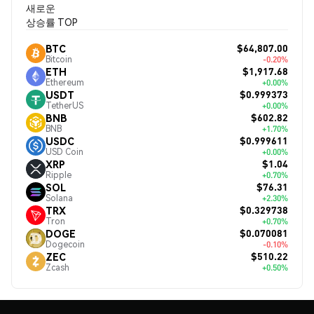
새로운
상승률 TOP
$64,807.00
BTC
Bitcoin
-0.20%
$1,917.68
ETH
Ethereum
+0.00%
$0.999373
USDT
TetherUS
+0.00%
$602.82
BNB
BNB
+1.70%
$0.999611
USDC
USD Coin
+0.00%
$1.04
XRP
Ripple
+0.70%
$76.31
SOL
Solana
+2.30%
$0.329738
TRX
Tron
+0.70%
$0.070081
DOGE
Dogecoin
-0.10%
$510.22
ZEC
Zcash
+0.50%