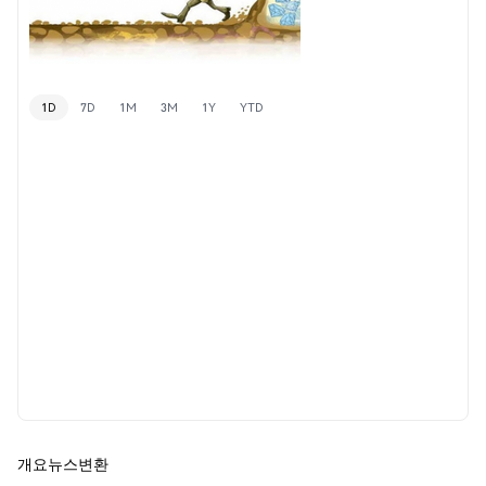
1D
7D
1M
3M
1Y
YTD
개요
뉴스
변환