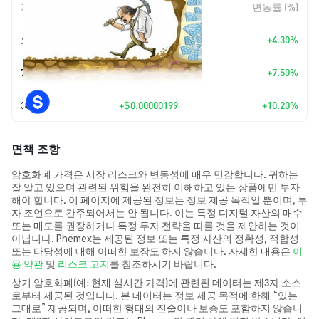
기간
변동 폭
변동률 (%)
오늘
+
$0.00000089
+4.30%
7일
+
$0.0000015
+7.50%
30일
+
$0.00000199
+10.20%
면책 조항
암호화폐 가격은 시장 리스크와 변동성에 매우 민감합니다. 귀하는
잘 알고 있으며 관련된 위험을 완전히 이해하고 있는 상품에만 투자
해야 합니다. 이 페이지에 제공된 정보는 정보 제공 목적일 뿐이며, 투
자 조언으로 간주되어서는 안 됩니다. 이는 특정 디지털 자산의 매수
또는 매도를 권장하거나 특정 투자 전략을 따를 것을 제안하는 것이
아닙니다. Phemex는 제공된 정보 또는 특정 자산의 정확성, 적합성
또는 타당성에 대해 어떠한 보장도 하지 않습니다. 자세한 내용은
이
용 약관
및
리스크 고지
를 참조하시기 바랍니다.
상기 암호화폐(예: 현재 실시간 가격)에 관련된 데이터는 제3자 소스
로부터 제공된 것입니다. 본 데이터는 정보 제공 목적에 한해 “있는
그대로” 제공되며, 어떠한 형태의 진술이나 보증도 포함하지 않습니