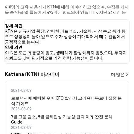
410명의 고유 사용자가 KTN에 대해 이야기하고 있으며, 수집된 게시
물 중 언급 및 활동에서 473위에 랭크되어 있습니다. 지난 24시간 동
안 모든 소셜 미디어에서 KTN에 대한 감정은 강세였습니다. 마지막
으로, KTN에 대한 뉴스 기사 0건이 게시되었습니다. 트위터에서는
강세 의견
1.77%의 트윗이 강세 감정을, 1.01%의 트윗이 약세 감정을 보였습니
KTN은 신규사업 확장, 강력한 파트너십, 기술력, 시장 수요 증가 등
다. 97.22%의 트윗은 KTN에 대해 중립적인 감정을 나타냈습니다. 이
으로 성장성이 높아 앞으로 주가 상승이 기대되어서 매수 관점에서
감정 분석은 395개의 트윗을 기반으로 합니다.
긍정적으로 봅니다.
약세 의견
KTN은 토큰 유통량이 많고, 생태계가 활성화되지 않았으며, 투자자
신뢰도도 낮아 단기적으로 가격 하락 가능성이 큽니다.
Kattana (KTN) 아카데미
더 많은
2026-08-09
로보택시에 베팅한 우버 CFO 발라지 크리슈나무르티 집중 분
석 가이드
2026-08-09
7월 고용 감소, 9월 금리인상 가능성 급락 이유 완전 분석
Guide
2026-08-07