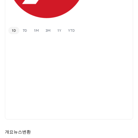
1D
7D
1M
3M
1Y
YTD
개요
뉴스
변환