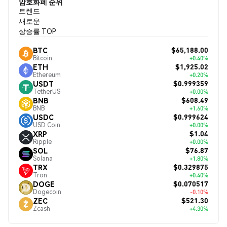
암호화폐 순위
트렌드
새로운
상승률 TOP
$65,188.00
BTC
Bitcoin
+0.40%
$1,925.02
ETH
Ethereum
+0.20%
$0.999359
USDT
TetherUS
+0.00%
$608.49
BNB
BNB
+1.60%
$0.999624
USDC
USD Coin
+0.00%
$1.04
XRP
Ripple
+0.00%
$76.87
SOL
Solana
+1.80%
$0.329875
TRX
Tron
+0.40%
$0.070517
DOGE
Dogecoin
-0.10%
$521.30
ZEC
Zcash
+4.30%