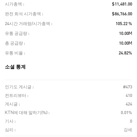
시가총액
$11,481.00
완전 희석 시가총액
$86,766.00
24시간 거래량/시가총액
105.22 %
유통 공급량
10.00M
총 공급량
10.00M
유통 비율
24.82%
소셜 통계
인기도 게시글 :
#473
컨트리뷰터 :
410
게시글 :
424
KTN에 대해 말하기(%) :
0.01%
기사 :
0
심리 :
강세