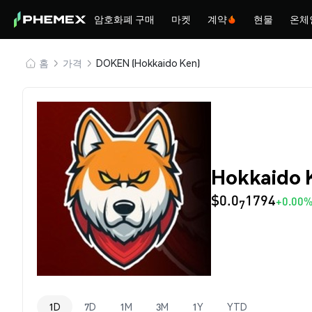
암호화폐 구매
마켓
계약
현물
온체
홈
가격
DOKEN (Hokkaido Ken)
Hokkaido
$0.0
1794
+0.00
7
1D
7D
1M
3M
1Y
YTD