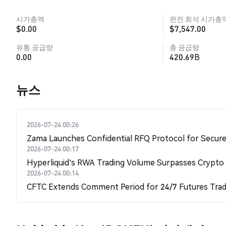
시가총액
완전 희석 시가총
$0.00
$7,547.00
유통 공급량
총 공급량
0.00
420.69B
뉴스
2026-07-24 00:26
Zama Launches Confidential RFQ Protocol for Secure 
2026-07-24 00:17
Hyperliquid's RWA Trading Volume Surpasses Crypto
2026-07-24 00:14
CFTC Extends Comment Period for 24/7 Futures Trad