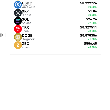
$0.999724
USDC
USD Coin
+0.00%
$1.04
XRP
Ripple
+0.70%
$74.76
SOL
Solana
+2.50%
$0.327511
TRX
Tron
+0.20%
데이
$0.070356
DOGE
Dogecoin
+1.50%
$506.45
ZEC
Zcash
+0.60%