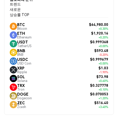
트렌드
새로운
상승률 TOP
$64,980.00
BTC
Bitcoin
+0.30%
$1,920.16
ETH
Ethereum
+0.20%
$0.999368
USDT
TetherUS
+0.00%
$593.48
BNB
BNB
-0.20%
$0.999679
USDC
USD Coin
+0.00%
$1.03
XRP
Ripple
-1.90%
$73.98
SOL
Solana
+0.60%
$0.327778
TRX
Tron
+0.10%
$0.070053
DOGE
Dogecoin
+1.20%
$516.40
ZEC
Zcash
+3.40%