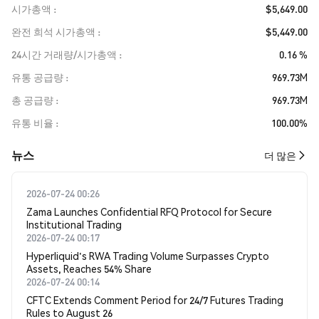
시가총액
$5,649.00
완전 희석 시가총액
$5,449.00
24시간 거래량/시가총액
0.16 %
유통 공급량
969.73M
총 공급량
969.73M
유통 비율
100.00%
뉴스
더 많은
2026-07-24 00:26
Zama Launches Confidential RFQ Protocol for Secure
Institutional Trading
2026-07-24 00:17
Hyperliquid's RWA Trading Volume Surpasses Crypto
Assets, Reaches 54% Share
2026-07-24 00:14
CFTC Extends Comment Period for 24/7 Futures Trading
Rules to August 26