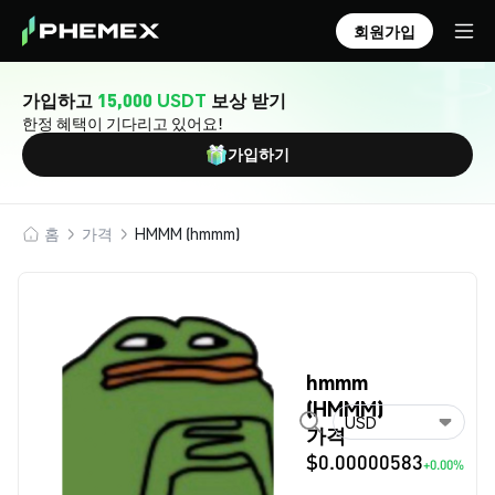
회원가입
가입하고
15,000 USDT
보상 받기
한정 혜택이 기다리고 있어요!
가입하기
홈
가격
HMMM (hmmm)
hmmm
(HMMM)
USD
가격
$0.00000583
+0.00%