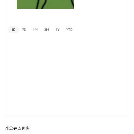
1D
7D
1M
3M
1Y
YTD
개요
뉴스
변환