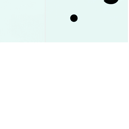
유입 93% 급감, $1
카르다노 ETF 상장 자격 획득! 오늘
 전망 가이드
변화 내용과 투자 가이드
시장 통찰
2026-08-09
|
5-10분
2026-08-09
|
5-10분
to USD
$0.0<sub>10</sub>3074