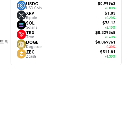
$0.99963
USDC
USD Coin
+0.00%
$1.03
XRP
Ripple
+0.20%
$76.12
SOL
Solana
+2.10%
$0.329548
TRX
Tron
+0.60%
이트되
$0.069961
DOGE
Dogecoin
-0.30%
$511.81
ZEC
Zcash
+1.30%