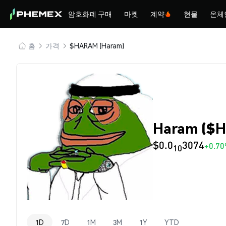
암호화폐 구매
마켓
계약
현물
온체
홈
가격
$HARAM (Haram)
Haram ($
$0.0
3074
+0.7
10
1D
7D
1M
3M
1Y
YTD