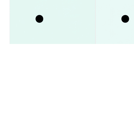
SpaceX 주가 23% 급등 이유와 내
XRP ETF 자금 
부자 매도 시점 분석 가이드
돌파 전후 시세
시장 통찰
시장 통찰
2026-08-09
|
5-10분
Haram ($HARAM) 환율
1 $HARAM 