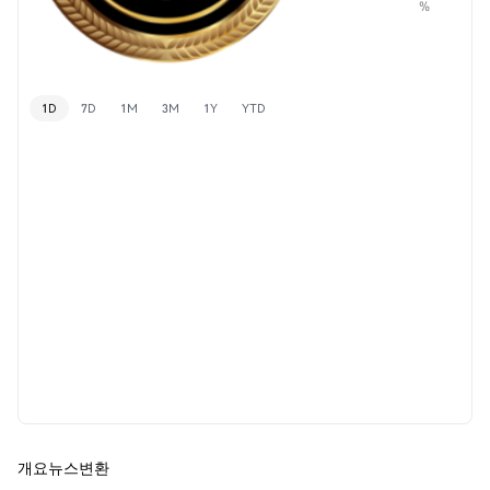
%
1D
7D
1M
3M
1Y
YTD
개요
뉴스
변환