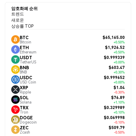
암호화폐 순위
트렌드
새로운
상승률 TOP
$65,165.00
BTC
Bitcoin
+0.50%
$1,926.52
ETH
Ethereum
+0.50%
$0.999339
USDT
TetherUS
+0.00%
$603.47
BNB
BNB
+0.30%
$0.999652
USDC
USD Coin
+0.00%
$1.04
XRP
Ripple
-0.30%
$76.89
SOL
Solana
+1.10%
$0.329989
TRX
Tron
+0.10%
$0.069998
DOGE
Dogecoin
-0.10%
$509.79
ZEC
Zcash
-0.50%