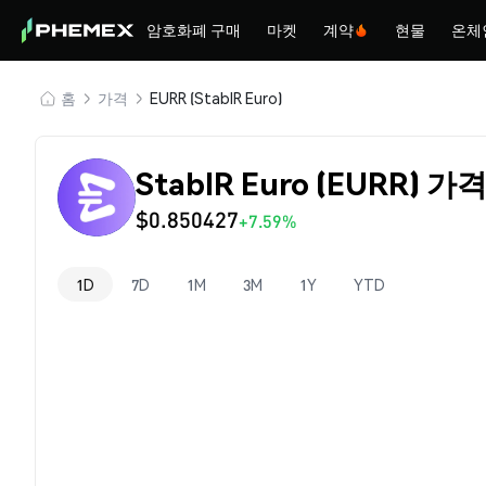
암호화폐 구매
마켓
계약
현물
온체
홈
가격
EURR (StablR Euro)
StablR Euro (EURR) 가
$0.850427
+7.59%
1D
7D
1M
3M
1Y
YTD