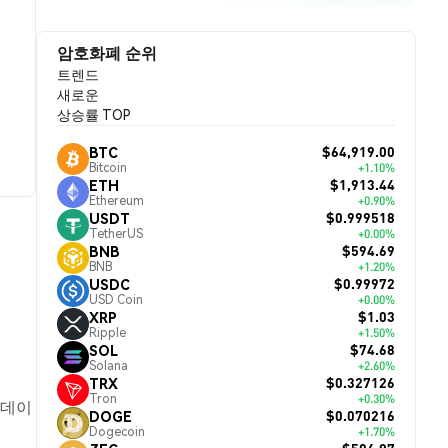
암호화폐 순위
트렌드
새로운
상승률 TOP
$64,919.00
BTC
Bitcoin
+1.10%
$1,913.44
ETH
Ethereum
+0.90%
$0.999518
USDT
TetherUS
+0.00%
$594.69
BNB
BNB
+1.20%
$0.99972
USDC
USD Coin
+0.00%
$1.03
XRP
Ripple
+1.50%
$74.68
SOL
Solana
+2.60%
$0.327126
TRX
Tron
+0.30%
업데이
$0.070216
DOGE
Dogecoin
+1.70%