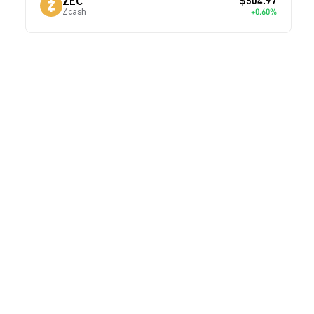
$504.97
ZEC
Zcash
+0.60%