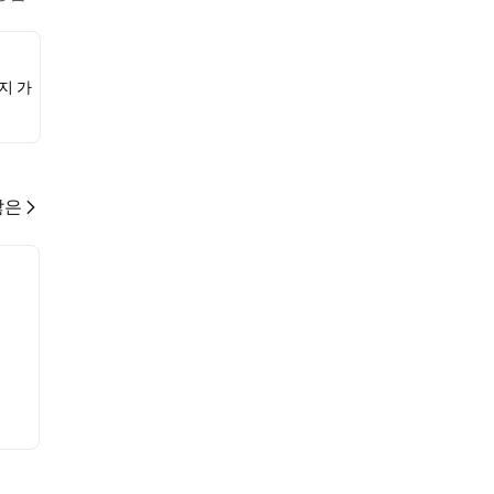
지 가
많은