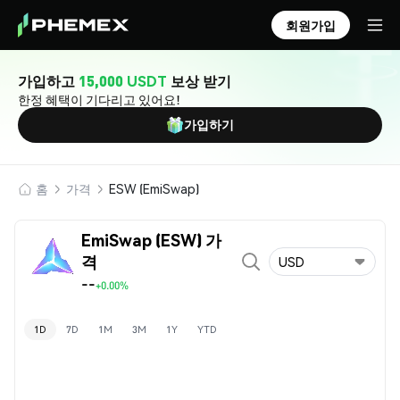
회원가입
가입하고
15,000 USDT
보상 받기
한정 혜택이 기다리고 있어요!
가입하기
홈
가격
ESW (EmiSwap)
EmiSwap (ESW) 가
격
USD
--
+0.00%
1D
7D
1M
3M
1Y
YTD