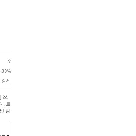
9
0.00%
강세
 24
. 트
인 감