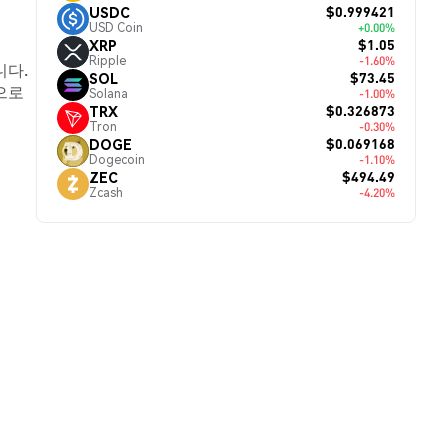
$0.999421
USDC
USD Coin
+0.00%
$1.05
XRP
Ripple
-1.60%
니다.
$73.45
SOL
으로
Solana
-1.00%
$0.326873
TRX
Tron
-0.30%
$0.069168
DOGE
Dogecoin
-1.10%
$494.49
ZEC
Zcash
-4.20%