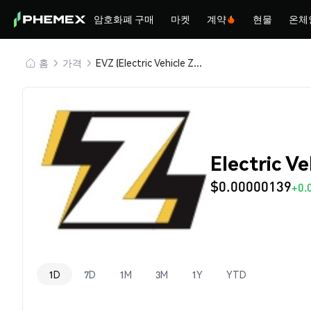
암호화폐 구매
마켓
계약
현물
온체
홈
가격
EVZ (Electric Vehicle Zone)
Electric V
$0.00000139
+0.
1D
7D
1M
3M
1Y
YTD