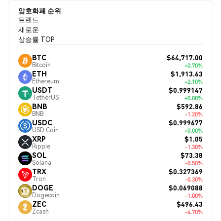
암호화폐 순위
트렌드
새로운
상승률 TOP
$64,717.00
BTC
Bitcoin
+0.70%
$1,913.63
ETH
Ethereum
+2.10%
$0.999147
USDT
TetherUS
+0.00%
$592.86
BNB
BNB
-1.20%
$0.999677
USDC
USD Coin
+0.00%
$1.05
XRP
Ripple
-1.30%
$73.38
SOL
Solana
-0.50%
$0.327369
TRX
Tron
-0.30%
$0.069088
DOGE
Dogecoin
-1.00%
$496.43
ZEC
Zcash
-4.70%