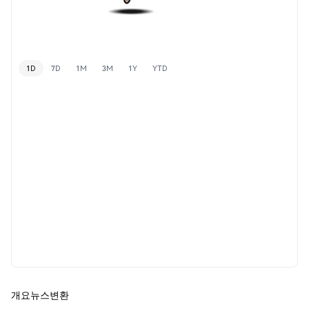
1D
7D
1M
3M
1Y
YTD
개요
뉴스
변환