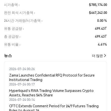
시가총액
$785,174.00
완전 희석 시가총액
$667,242.00
24시간 거래량/시가총액
0.00 %
유통 공급량
499.43T
총 공급량
499.43T
유통 비율
4.61%
뉴스
더 많은
2026-07-24 00:26
Zama Launches Confidential RFQ Protocol for Secure
Institutional Trading
2026-07-24 00:17
Hyperliquid's RWA Trading Volume Surpasses Crypto
Assets, Reaches 54% Share
2026-07-24 00:14
CFTC Extends Comment Period for 24/7 Futures Trading
Rules to August 26