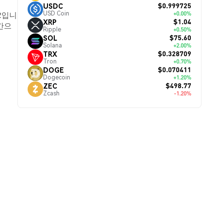
$0.999725
USDC
USD Coin
12입니
+0.00%
$1.04
XRP
시간으
Ripple
+0.50%
$75.60
SOL
Solana
+2.00%
$0.328709
TRX
Tron
+0.70%
$0.070411
DOGE
Dogecoin
+1.20%
$498.77
ZEC
Zcash
-1.20%