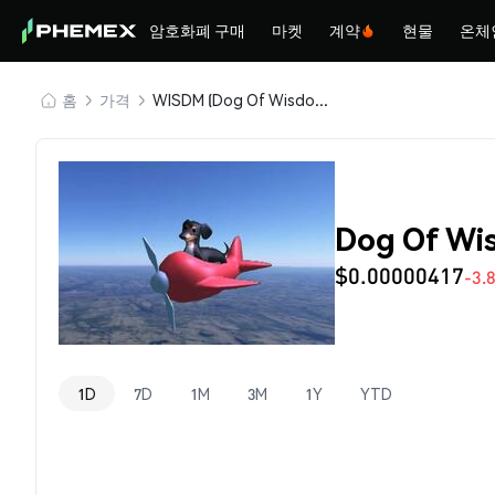
암호화폐 구매
마켓
계약
현물
온체
홈
가격
WISDM (Dog Of Wisdom)
Dog Of W
$0.00000417
-3.
1D
7D
1M
3M
1Y
YTD