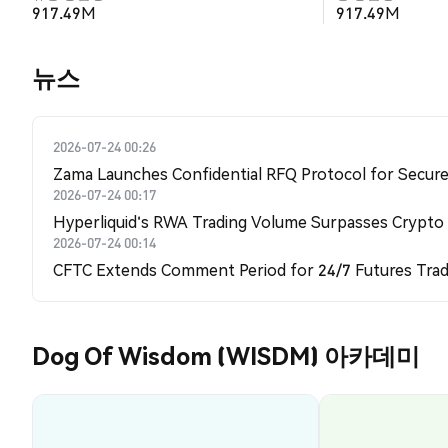
917.49M
917.49M
뉴스
2026-07-24 00:26
Zama Launches Confidential RFQ Protocol for Secure 
2026-07-24 00:17
Hyperliquid's RWA Trading Volume Surpasses Crypto
2026-07-24 00:14
CFTC Extends Comment Period for 24/7 Futures Trad
Dog Of Wisdom (WISDM) 아카데미