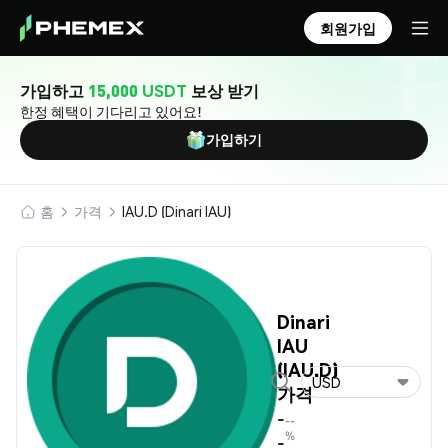
회원가입
가입하고
15,000 USDT
보상 받기
한정 혜택이 기다리고 있어요!
가입하기
홈
가격
IAU.D (Dinari IAU)
Dinari
IAU
(IAU.D)
USD
가격
-
--
%
-