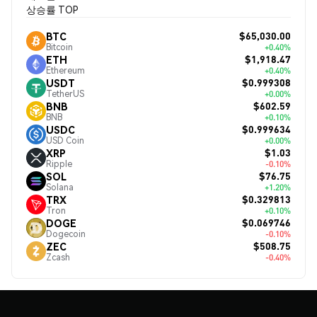
상승률 TOP
$65,030.00
BTC
Bitcoin
+0.40%
$1,918.47
ETH
Ethereum
+0.40%
$0.999308
USDT
TetherUS
+0.00%
$602.59
BNB
BNB
+0.10%
$0.999634
USDC
USD Coin
+0.00%
$1.03
XRP
Ripple
-0.10%
$76.75
SOL
Solana
+1.20%
$0.329813
TRX
Tron
+0.10%
$0.069746
DOGE
Dogecoin
-0.10%
$508.75
ZEC
Zcash
-0.40%