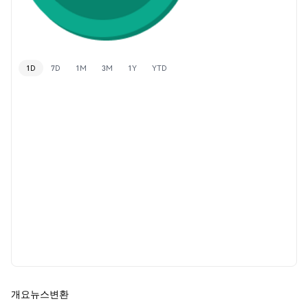
1D
7D
1M
3M
1Y
YTD
개요
뉴스
변환