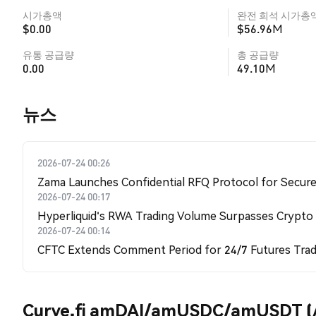
시가총액
완전 희석 시가총
$0.00
$56.96M
유통 공급량
총 공급량
0.00
49.10M
뉴스
2026-07-24 00:26
Zama Launches Confidential RFQ Protocol for Secure 
2026-07-24 00:17
Hyperliquid's RWA Trading Volume Surpasses Crypto
2026-07-24 00:14
CFTC Extends Comment Period for 24/7 Futures Trad
Curve.fi amDAI/amUSDC/amUSDT