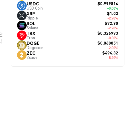
$0.999814
USDC
USD Coin
+0.00%
$1.03
XRP
Ripple
-2.90%
$72.90
SOL
Solana
-2.20%
$0.326993
TRX
은
Tron
-0.30%
약
$0.068851
DOGE
Dogecoin
-2.00%
$494.32
ZEC
Zcash
-5.20%