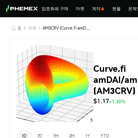
암호화폐 구매
마켓
계약
현물
온체
홈
가격
AM3CRV (Curve.fi amDAI/amUSDC/amUSDT)
Curve.fi
amDAI/a
(AM3CRV)
$1.17
+1.30%
1D
7D
1M
3M
1Y
YTD