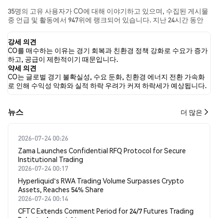
35명의 고유 사용자가 CO에 대해 이야기하고 있으며, 수집된 게시물
중 언급 및 활동에서 947위에 랭크되어 있습니다. 지난 24시간 동안
모든 소셜 미디어에서 CO에 대한 감정은 강세였습니다. 마지막으로,
CO에 대한 뉴스 기사 0건이 게시되었습니다. 트위터에서는 20.51%
강세 의견
의 트윗이 강세 감정을, 15.38%의 트윗이 약세 감정을 보였습니다.
CO를 매수하는 이유는 경기 회복과 친환경 정책 강화로 수요가 증가
64.10%의 트윗은 CO에 대해 중립적인 감정을 나타냈습니다. 이 감정
하고, 공급이 제한적이기 때문입니다.
분석은 39개의 트윗을 기반으로 합니다.
약세 의견
CO는 글로벌 경기 불확실성, 수요 둔화, 친환경 에너지 전환 가속화
로 인해 수익성 악화와 실적 하락 우려가 커져 하락세가 예상됩니다.
뉴스
더 많은
2026-07-24 00:26
Zama Launches Confidential RFQ Protocol for Secure
Institutional Trading
2026-07-24 00:17
Hyperliquid's RWA Trading Volume Surpasses Crypto
Assets, Reaches 54% Share
2026-07-24 00:14
CFTC Extends Comment Period for 24/7 Futures Trading