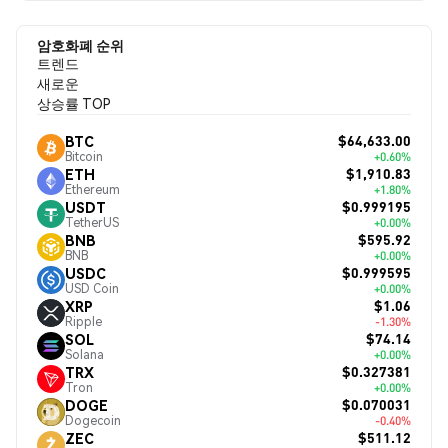
암호화폐 순위
트렌드
새로운
상승률 TOP
$64,633.00
BTC
Bitcoin
+0.60%
$1,910.83
ETH
Ethereum
+1.80%
$0.999195
USDT
TetherUS
+0.00%
$595.92
BNB
BNB
+0.00%
$0.999595
USDC
USD Coin
+0.00%
$1.06
XRP
Ripple
-1.30%
$74.14
SOL
Solana
+0.00%
$0.327381
TRX
Tron
+0.00%
$0.070031
DOGE
Dogecoin
-0.40%
$511.12
ZEC