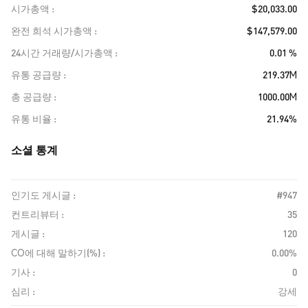
시가총액
$20,033.00
완전 희석 시가총액
$147,579.00
24시간 거래량/시가총액
0.01 %
유통 공급량
219.37M
총 공급량
1000.00M
유통 비율
21.94%
소셜 통계
인기도 게시글 :
#947
컨트리뷰터 :
35
게시글 :
120
CO에 대해 말하기(%) :
0.00%
기사 :
0
심리 :
강세