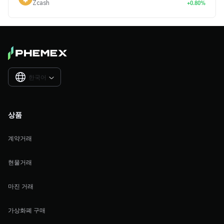
Zcash
+0.80%
한국어

상품
계약거래
현물거래
마진 거래
가상화폐 구매