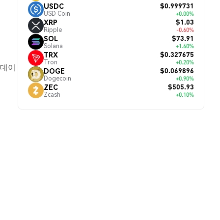
$0.999731
USDC
USD Coin
+0.00%
$1.03
XRP
Ripple
-0.60%
$73.91
SOL
Solana
+1.60%
$0.327675
TRX
Tron
+0.20%
업데이
$0.069896
DOGE
Dogecoin
+0.90%
$505.93
ZEC
Zcash
+0.10%