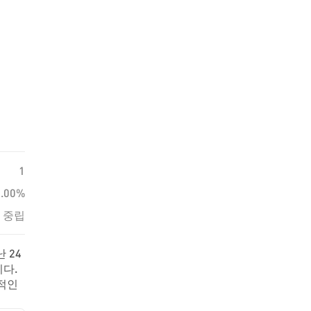
1
0.00%
중립
 24
다.
립적인