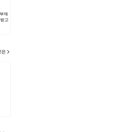
 부재
가받고
많은