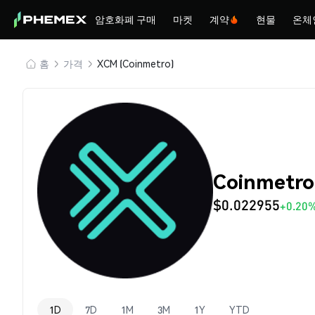
암호화폐 구매
마켓
계약
현물
온체
홈
가격
XCM (Coinmetro)
Coinmetr
$0.022955
+0.20
1D
7D
1M
3M
1Y
YTD