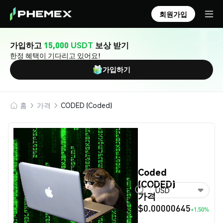
회원가입
가입하고
15,000 USDT
보상 받기
한정 혜택이 기다리고 있어요!
가입하기
홈
가격
CODED (Coded)
Coded
(CODED)
USD
가격
$0.00000645
+1.50%