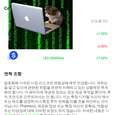
Coded (CODED) 가격 움직임
기간
변동 폭
변동률 (%)
+
$0.0
9532
오늘
+1.50%
7
7일
$-0.00000027
-4.00%
30일
+
$0.00000044
+7.40%
면책 조항
암호화폐 가격은 시장 리스크와 변동성에 매우 민감합니다. 귀하는
잘 알고 있으며 관련된 위험을 완전히 이해하고 있는 상품에만 투자
해야 합니다. 이 페이지에 제공된 정보는 정보 제공 목적일 뿐이며, 투
자 조언으로 간주되어서는 안 됩니다. 이는 특정 디지털 자산의 매수
또는 매도를 권장하거나 특정 투자 전략을 따를 것을 제안하는 것이
아닙니다. Phemex는 제공된 정보 또는 특정 자산의 정확성, 적합성
또는 타당성에 대해 어떠한 보장도 하지 않습니다. 자세한 내용은
이