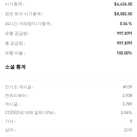
시가총액
$6,436.00
완전 희석 시가총액
$8,082.00
24시간 거래량/시가총액
0.04 %
유통 공급량
997.87M
총 공급량
997.87M
유통 비율
100.00%
소셜 통계
인기도 게시글 :
#139
컨트리뷰터 :
2,938
게시글 :
3,789
CODED에 대해 말하기(%) :
0.06%
기사 :
0
심리 :
강세