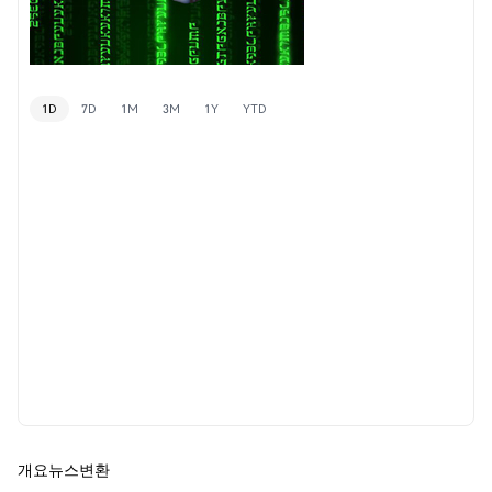
1D
7D
1M
3M
1Y
YTD
개요
뉴스
변환