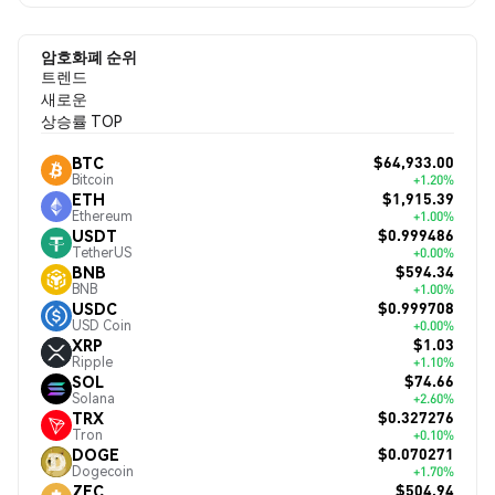
암호화폐 순위
트렌드
새로운
상승률 TOP
$64,933.00
BTC
Bitcoin
+1.20%
$1,915.39
ETH
Ethereum
+1.00%
$0.999486
USDT
TetherUS
+0.00%
$594.34
BNB
BNB
+1.00%
$0.999708
USDC
USD Coin
+0.00%
$1.03
XRP
Ripple
+1.10%
$74.66
SOL
Solana
+2.60%
$0.327276
TRX
Tron
+0.10%
$0.070271
DOGE
Dogecoin
+1.70%
$504.94
ZEC