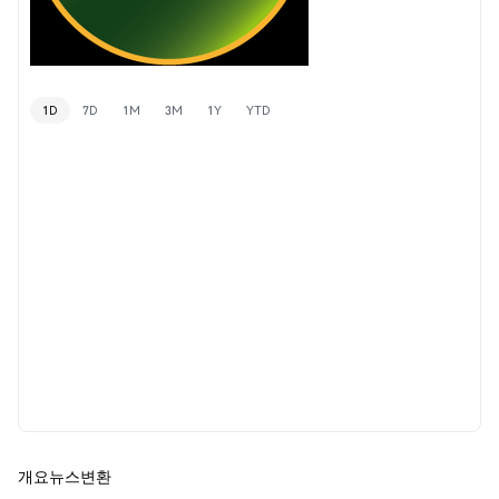
1D
7D
1M
3M
1Y
YTD
개요
뉴스
변환