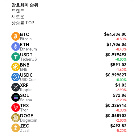
암호화폐 순위
트렌드
새로운
상승률 TOP
$64,434.00
BTC
Bitcoin
-0.50%
$1,906.04
ETH
Ethereum
-0.40%
$0.999493
USDT
TetherUS
+0.00%
$591.03
BNB
BNB
-1.60%
$0.999827
USDC
USD Coin
+0.00%
$1.03
XRP
Ripple
-2.90%
$72.86
SOL
Solana
-2.20%
$0.326914
TRX
Tron
-0.30%
$0.068902
DOGE
Dogecoin
-2.00%
$493.82
ZEC
Zcash
-5.20%