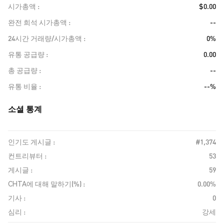
시가총액
$0.00
완전 희석 시가총액
--
24시간 거래량/시가총액
0%
유통 공급량
0.00
총 공급량
--
유통 비율
--%
소셜 통계
인기도 게시글 :
#1,374
컨트리뷰터 :
53
게시글 :
59
CHTA에 대해 말하기(%) :
0.00%
기사 :
0
심리 :
강세