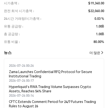
시가총액
$19,340.00
완전 희석 시가총액
$22,060.00
24시간 거래량/시가총액
0.03 %
유통 공급량
1.00B
총 공급량
1.00B
유통 비율
80.00%
뉴스
더 많은
2026-07-24 00:26
Zama Launches Confidential RFQ Protocol for Secure
Institutional Trading
2026-07-24 00:17
Hyperliquid's RWA Trading Volume Surpasses Crypto
Assets, Reaches 54% Share
2026-07-24 00:14
CFTC Extends Comment Period for 24/7 Futures Trading
Rules to August 26