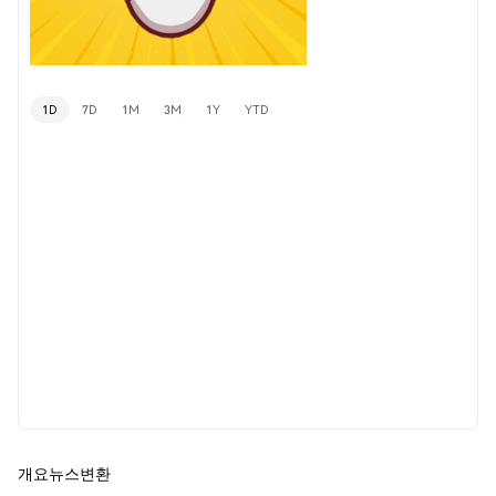
1D
7D
1M
3M
1Y
YTD
개요
뉴스
변환