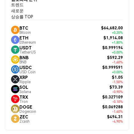
트렌드
새로운
상승률 TOP
$64,682.00
BTC
Bitcoin
+0.20%
$1,914.08
ETH
Ethereum
+1.80%
$0.999194
USDT
TetherUS
+0.00%
$592.29
BNB
BNB
-1.60%
$0.999591
USDC
USD Coin
+0.00%
$1.05
XRP
Ripple
-1.50%
$73.39
SOL
Solana
-0.90%
$0.327109
TRX
Tron
-0.10%
$0.069288
DOGE
Dogecoin
-1.40%
$494.31
ZEC
Zcash
-4.90%