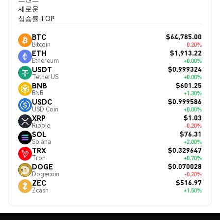
새로운
상승률 TOP
$64,785.00
BTC
Bitcoin
-0.20%
$1,913.22
ETH
Ethereum
+0.00%
$0.999324
USDT
TetherUS
+0.00%
$601.25
BNB
BNB
+1.30%
$0.999586
USDC
USD Coin
+0.00%
$1.03
XRP
Ripple
-0.20%
$76.31
SOL
Solana
+2.00%
$0.329647
TRX
Tron
+0.70%
$0.070028
DOGE
Dogecoin
-0.20%
$516.97
ZEC
Zcash
+1.50%