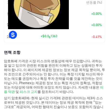
기간
변동 폭
변동률 (%)
오늘
+
$0.00
+0.00%
7일
+
$0.00
+0.00%
+
$0.0
1363
30일
-0.41%
8
면책 조항
암호화폐 가격은 시장 리스크와 변동성에 매우 민감합니다. 귀하는
잘 알고 있으며 관련된 위험을 완전히 이해하고 있는 상품에만 투자
해야 합니다. 이 페이지에 제공된 정보는 정보 제공 목적일 뿐이며, 투
자 조언으로 간주되어서는 안 됩니다. 이는 특정 디지털 자산의 매수
또는 매도를 권장하거나 특정 투자 전략을 따를 것을 제안하는 것이
아닙니다. Phemex는 제공된 정보 또는 특정 자산의 정확성, 적합성
또는 타당성에 대해 어떠한 보장도 하지 않습니다. 자세한 내용은
이
용 약관
및
리스크 고지
를 참조하시기 바랍니다.
상기 암호화폐(예: 현재 실시간 가격)에 관련된 데이터는 제3자 소스
로부터 제공된 것입니다. 본 데이터는 정보 제공 목적에 한해 “있는
그대로” 제공되며, 어떠한 형태의 진술이나 보증도 포함하지 않습니