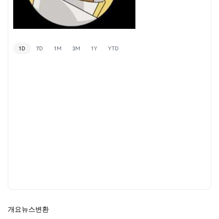
1D
7D
1M
3M
1Y
YTD
개요
뉴스
변환