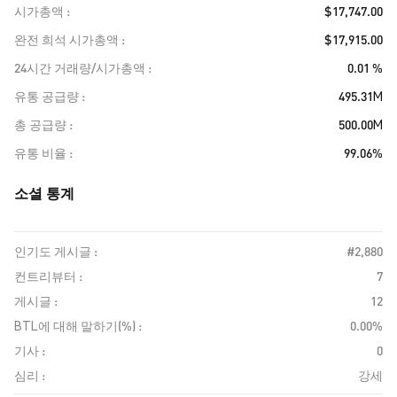
시가총액
$17,747.00
완전 희석 시가총액
$17,915.00
24시간 거래량/시가총액
0.01 %
유통 공급량
495.31M
총 공급량
500.00M
유통 비율
99.06%
소셜 통계
인기도 게시글 :
#2,880
컨트리뷰터 :
7
게시글 :
12
BTL에 대해 말하기(%) :
0.00%
기사 :
0
심리 :
강세