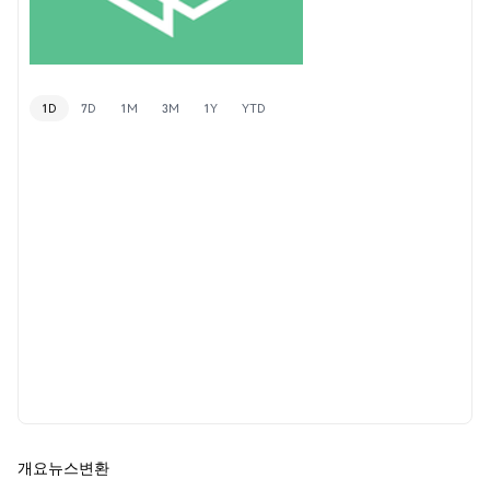
1D
7D
1M
3M
1Y
YTD
개요
뉴스
변환