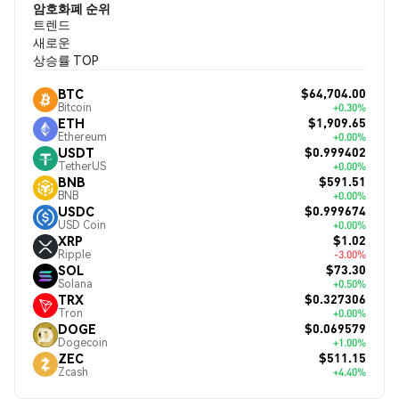
암호화폐 순위
트렌드
새로운
상승률 TOP
$64,704.00
BTC
Bitcoin
+0.30%
$1,909.65
ETH
Ethereum
+0.00%
$0.999402
USDT
TetherUS
+0.00%
$591.51
BNB
BNB
+0.00%
$0.999674
USDC
USD Coin
+0.00%
$1.02
XRP
Ripple
-3.00%
$73.30
SOL
Solana
+0.50%
$0.327306
TRX
Tron
+0.00%
$0.069579
DOGE
Dogecoin
+1.00%
$511.15
ZEC
Zcash
+4.40%