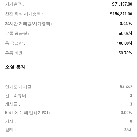
시가총액
$71,197.00
완전 희석 시가총액
$154,391.00
24시간 거래량/시가총액
0.04 %
유통 공급량
60.04M
총 공급량
100.00M
유통 비율
50.78%
소셜 통계
인기도 게시글 :
#4,462
컨트리뷰터 :
3
게시글 :
3
BIST에 대해 말하기(%) :
0.00%
기사 :
0
심리 :
약세