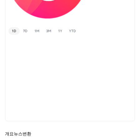
1D
7D
1M
3M
1Y
YTD
개요
뉴스
변환