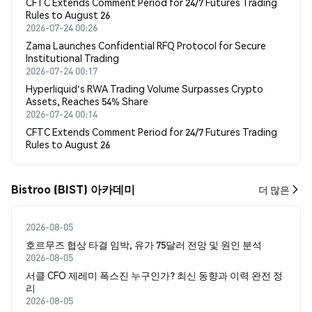
CFTC Extends Comment Period for 24/7 Futures Trading
Rules to August 26
2026-07-24 00:26
Zama Launches Confidential RFQ Protocol for Secure
Institutional Trading
2026-07-24 00:17
Hyperliquid's RWA Trading Volume Surpasses Crypto
Assets, Reaches 54% Share
2026-07-24 00:14
CFTC Extends Comment Period for 24/7 Futures Trading
Rules to August 26
Bistroo (BIST) 아카데미
더 많은
2026-08-05
호르무즈 협상 타결 임박, 유가 75달러 전망 및 원인 분석
2026-08-05
서클 CFO 제레미 폭스진 누구인가? 최신 동향과 이력 완전 정
리
2026-08-05