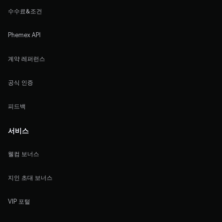
수수료&조건
Phemex API
계약 레퍼런스
공식 인증
피드백
서비스
웰컴 보너스
지인 초대 보너스
VIP 포털