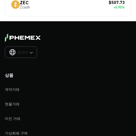
$507.73
ZEC
Zcash
+0.90%
한국어

상품
계약거래
현물거래
마진 거래
가상화폐 구매