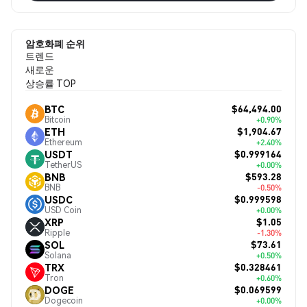
암호화폐 순위
트렌드
새로운
상승률 TOP
$64,494.00
BTC
Bitcoin
+0.90%
$1,904.67
ETH
Ethereum
+2.40%
$0.999164
USDT
TetherUS
+0.00%
$593.28
BNB
BNB
-0.50%
$0.999598
USDC
USD Coin
+0.00%
$1.05
XRP
Ripple
-1.30%
$73.61
SOL
Solana
+0.50%
$0.328461
TRX
Tron
+0.60%
$0.069599
DOGE
Dogecoin
+0.00%