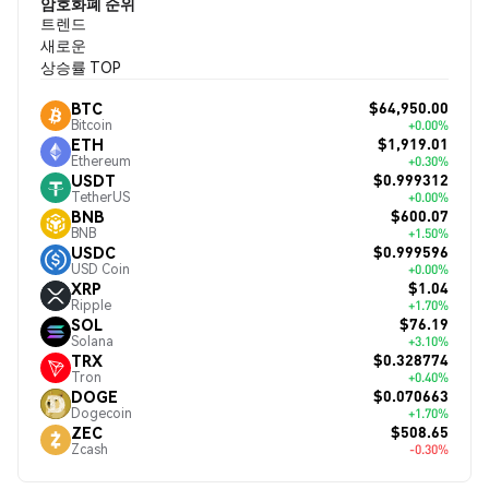
암호화폐 순위
트렌드
새로운
상승률 TOP
$64,950.00
BTC
Bitcoin
+0.00%
$1,919.01
ETH
Ethereum
+0.30%
$0.999312
USDT
TetherUS
+0.00%
$600.07
BNB
BNB
+1.50%
$0.999596
USDC
USD Coin
+0.00%
$1.04
XRP
Ripple
+1.70%
$76.19
SOL
Solana
+3.10%
$0.328774
TRX
Tron
+0.40%
$0.070663
DOGE
Dogecoin
+1.70%
$508.65
ZEC
Zcash
-0.30%