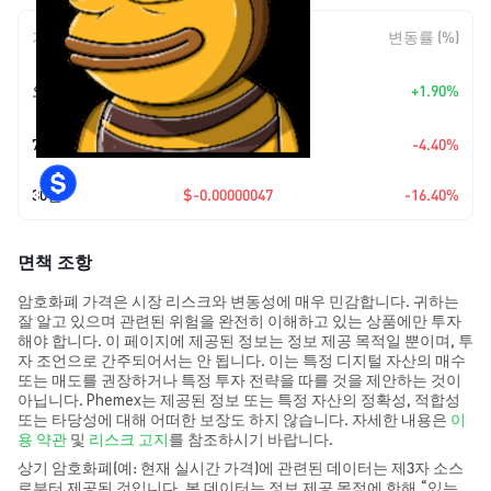
기간
변동 폭
변동률 (%)
+
$0.0
4456
오늘
+1.90%
7
7일
$-0.00000011
-4.40%
30일
$-0.00000047
-16.40%
면책 조항
암호화폐 가격은 시장 리스크와 변동성에 매우 민감합니다. 귀하는
잘 알고 있으며 관련된 위험을 완전히 이해하고 있는 상품에만 투자
해야 합니다. 이 페이지에 제공된 정보는 정보 제공 목적일 뿐이며, 투
자 조언으로 간주되어서는 안 됩니다. 이는 특정 디지털 자산의 매수
또는 매도를 권장하거나 특정 투자 전략을 따를 것을 제안하는 것이
아닙니다. Phemex는 제공된 정보 또는 특정 자산의 정확성, 적합성
또는 타당성에 대해 어떠한 보장도 하지 않습니다. 자세한 내용은
이
용 약관
및
리스크 고지
를 참조하시기 바랍니다.
상기 암호화폐(예: 현재 실시간 가격)에 관련된 데이터는 제3자 소스
로부터 제공된 것입니다. 본 데이터는 정보 제공 목적에 한해 “있는