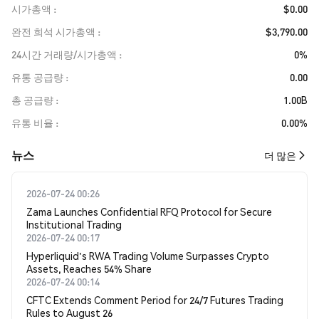
시가총액
$0.00
완전 희석 시가총액
$3,790.00
24시간 거래량/시가총액
0%
유통 공급량
0.00
총 공급량
1.00B
유통 비율
0.00%
뉴스
더 많은
2026-07-24 00:26
Zama Launches Confidential RFQ Protocol for Secure
Institutional Trading
2026-07-24 00:17
Hyperliquid's RWA Trading Volume Surpasses Crypto
Assets, Reaches 54% Share
2026-07-24 00:14
CFTC Extends Comment Period for 24/7 Futures Trading
Rules to August 26