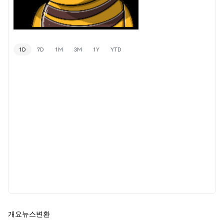
1D
7D
1M
3M
1Y
YTD
개요
뉴스
변환