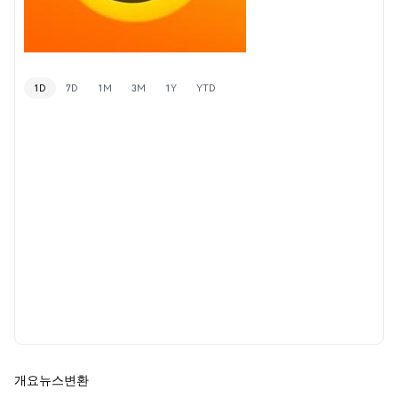
1D
7D
1M
3M
1Y
YTD
개요
뉴스
변환