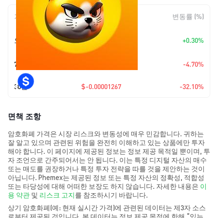
기간
변동 폭
변동률 (%)
+
$0.0
8018
오늘
+0.30%
7
7일
$-0.00000132
-4.70%
30일
$-0.00001267
-32.10%
면책 조항
암호화폐 가격은 시장 리스크와 변동성에 매우 민감합니다. 귀하는
잘 알고 있으며 관련된 위험을 완전히 이해하고 있는 상품에만 투자
해야 합니다. 이 페이지에 제공된 정보는 정보 제공 목적일 뿐이며, 투
자 조언으로 간주되어서는 안 됩니다. 이는 특정 디지털 자산의 매수
또는 매도를 권장하거나 특정 투자 전략을 따를 것을 제안하는 것이
아닙니다. Phemex는 제공된 정보 또는 특정 자산의 정확성, 적합성
또는 타당성에 대해 어떠한 보장도 하지 않습니다. 자세한 내용은
이
용 약관
및
리스크 고지
를 참조하시기 바랍니다.
상기 암호화폐(예: 현재 실시간 가격)에 관련된 데이터는 제3자 소스
로부터 제공된 것입니다. 본 데이터는 정보 제공 목적에 한해 “있는