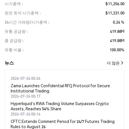
시가총액
$11,256.00
완전 희석 시가총액
$11,231.00
24시간 거래량/시가총액
0.24 %
유통 공급량
419.88M
총 공급량
419.88M
유통 비율
100.00%
뉴스
더 많은
2026-07-24 00:26
Zama Launches Confidential RFQ Protocol for Secure
Institutional Trading
2026-07-24 00:17
Hyperliquid's RWA Trading Volume Surpasses Crypto
Assets, Reaches 54% Share
2026-07-24 00:14
CFTC Extends Comment Period for 24/7 Futures Trading
Rules to August 26