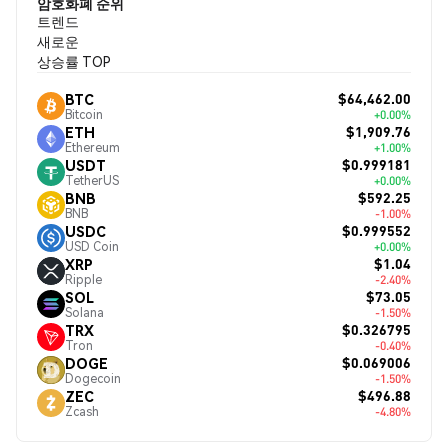
암호화폐 순위
트렌드
새로운
상승률 TOP
$64,462.00
BTC
Bitcoin
+0.00%
$1,909.76
ETH
Ethereum
+1.00%
$0.999181
USDT
TetherUS
+0.00%
$592.25
BNB
BNB
-1.00%
$0.999552
USDC
USD Coin
+0.00%
$1.04
XRP
Ripple
-2.40%
$73.05
SOL
Solana
-1.50%
$0.326795
TRX
Tron
-0.40%
$0.069006
DOGE
Dogecoin
-1.50%
$496.88
ZEC
Zcash
-4.80%