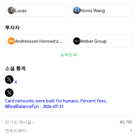
Lucas
Norris Wang
투자자
Andreessen Horowitz (a16z)
Amber Group
확장 (6)
소셜 통계
X
Card networks were built for humans. Percent fees,
@RealBalanceFun · 2026-07-31
인기도 게시글 :
#5,780
컨트리뷰터 :
1