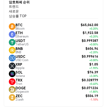
암호화폐 순위
트렌드
새로운
상승률 TOP
$65,062.00
BTC
Bitcoin
+0.20%
$1,922.58
ETH
Ethereum
+0.20%
$0.999387
USDT
TetherUS
+0.00%
$604.94
BNB
BNB
+2.20%
$0.999616
USDC
USD Coin
+0.00%
$1.05
XRP
Ripple
+1.90%
$76.39
SOL
Solana
+3.30%
$0.328779
TRX
Tron
+0.40%
$0.071226
DOGE
Dogecoin
+1.80%
$506.19
ZEC
Zcash
-1.10%