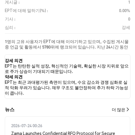
게시글 :
1
EPT에 대해 말하기(%) :
0.00%
기사 :
0
심리 :
강세
1명의 고유 사용자가 EPT에 대해 이야기하고 있으며, 수집된 게시물
중 언급 및 활동에서 5780위에 랭크되어 있습니다. 지난 24시간 동안
모든 소셜 미디어에서 EPT에 대한 감정은 강세였습니다. 마지막으
로, EPT에 대한 뉴스 기사 0건이 게시되었습니다. 트위터에서는
강세 의견
NaN%의 트윗이 강세 감정을, NaN%의 트윗이 약세 감정을 보였습니
EPT는 탄탄한 실적 성장, 혁신적인 기술력, 확실한 시장 지위로 앞으
다. NaN%의 트윗은 EPT에 대해 중립적인 감정을 나타냈습니다. 이
로 주가 상승이 기대되기 때문입니다.
감정 분석은 0개의 트윗을 기반으로 합니다.
약세 의견
EPT는 최근 과대평가된 측면이 있으며, 수요 감소와 경쟁 심화로 실
적 악화 우려가 있습니다. 재무 구조도 불안정하여 추가 하락 가능성
이 큽니다.
뉴스
더 많은
2026-07-24 00:26
Zama Launches Confidential RFQ Protocol for Secure