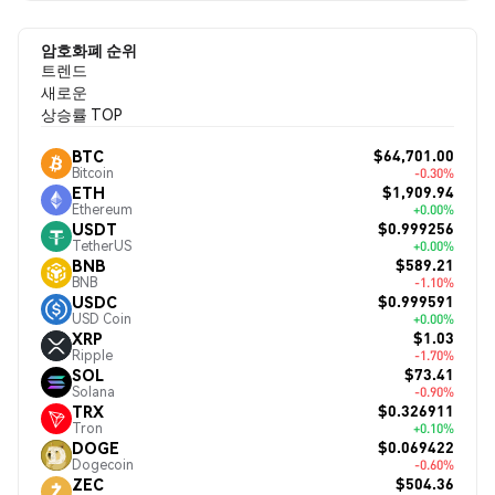
암호화폐 순위
트렌드
새로운
상승률 TOP
$64,701.00
BTC
Bitcoin
-0.30%
$1,909.94
ETH
Ethereum
+0.00%
$0.999256
USDT
TetherUS
+0.00%
$589.21
BNB
BNB
-1.10%
$0.999591
USDC
USD Coin
+0.00%
$1.03
XRP
Ripple
-1.70%
$73.41
SOL
Solana
-0.90%
$0.326911
TRX
Tron
+0.10%
$0.069422
DOGE
Dogecoin
-0.60%
$504.36
ZEC