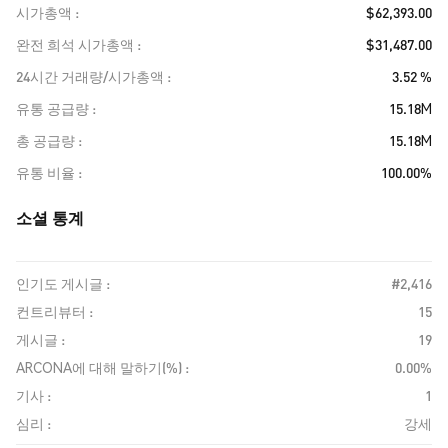
시가총액
$62,393.00
완전 희석 시가총액
$31,487.00
24시간 거래량/시가총액
3.52 %
유통 공급량
15.18M
총 공급량
15.18M
유통 비율
100.00%
소셜 통계
인기도 게시글 :
#2,416
컨트리뷰터 :
15
게시글 :
19
ARCONA에 대해 말하기(%) :
0.00%
기사 :
1
심리 :
강세