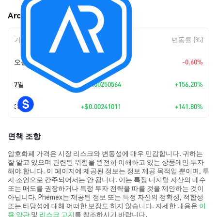
Arcona (ARCONA) 가격 움직임
기간
변동 폭
변동률 (%)
오늘
$-0.00002481
-0.60%
7일
+
$0.00250564
+156.20%
30일
+
$0.00241011
+141.80%
면책 조항
암호화폐 가격은 시장 리스크와 변동성에 매우 민감합니다. 귀하는
잘 알고 있으며 관련된 위험을 완전히 이해하고 있는 상품에만 투자
해야 합니다. 이 페이지에 제공된 정보는 정보 제공 목적일 뿐이며, 투
자 조언으로 간주되어서는 안 됩니다. 이는 특정 디지털 자산의 매수
또는 매도를 권장하거나 특정 투자 전략을 따를 것을 제안하는 것이
아닙니다. Phemex는 제공된 정보 또는 특정 자산의 정확성, 적합성
또는 타당성에 대해 어떠한 보장도 하지 않습니다. 자세한 내용은
이
용 약관
및
리스크 고지
를 참조하시기 바랍니다.