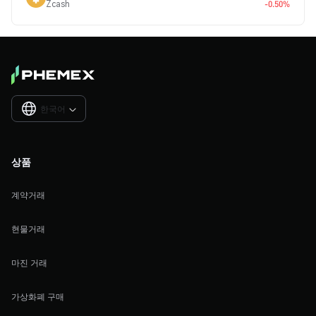
Zcash
-0.50%
한국어

상품
계약거래
현물거래
마진 거래
가상화폐 구매