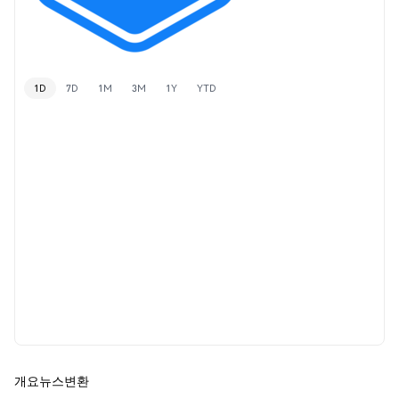
1D
7D
1M
3M
1Y
YTD
개요
뉴스
변환