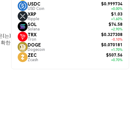
$0.999734
USDC
USD Coin
+0.00%
$1.03
XRP
Ripple
+1.60%
$74.58
SOL
Solana
+2.90%
$0.327308
TRX
은(는)
Tron
-0.10%
정확한
$0.070181
DOGE
Dogecoin
+1.70%
$507.56
ZEC
Zcash
+0.70%