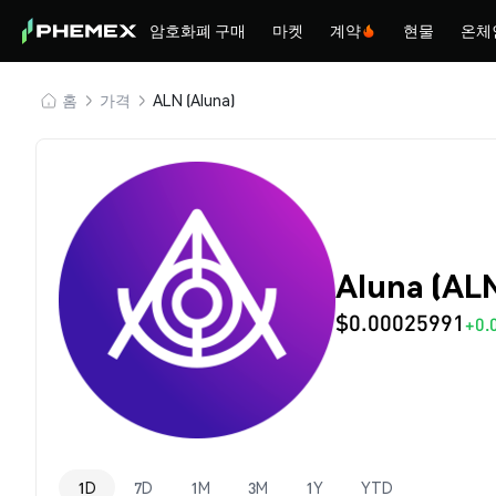
암호화폐 구매
마켓
계약
현물
온체
홈
가격
ALN (Aluna)
Aluna (AL
$0.00025991
+0.
1D
7D
1M
3M
1Y
YTD