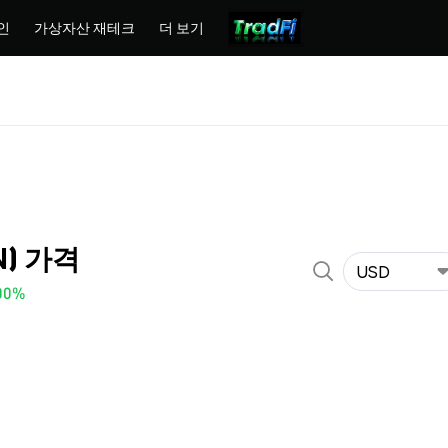
인
가상자산 재테크
더 보기
N) 가격
USD
00%