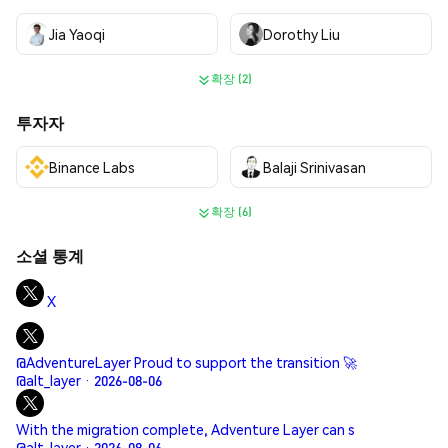
Jia Yaoqi
Dorothy Liu
확장 (2)
투자자
Binance Labs
Balaji Srinivasan
확장 (6)
소셜 통계
X
@AdventureLayer Proud to support the transition 🚀
@alt_layer · 2026-08-06
With the migration complete, Adventure Layer can s
@alt_layer · 2026-08-06