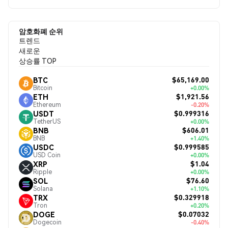
암호화폐 순위
트렌드
새로운
상승률 TOP
$65,169.00
BTC
Bitcoin
+0.00%
$1,921.56
ETH
Ethereum
-0.20%
$0.999316
USDT
TetherUS
+0.00%
$606.01
BNB
BNB
+1.40%
$0.999585
USDC
USD Coin
+0.00%
$1.04
XRP
Ripple
+0.00%
$76.60
SOL
Solana
+1.10%
$0.329918
TRX
Tron
+0.20%
$0.07032
DOGE
Dogecoin
-0.40%