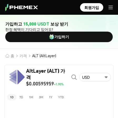
회원가입
가입하고
15,000 USDT
보상 받기
한정 혜택이 기다리고 있어요!
가입하기
홈
가격
ALT (AltLayer)
AltLayer (ALT) 가
격
USD
$0.00595959
+1.90%
1D
7D
1M
3M
1Y
YTD