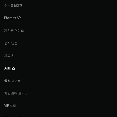
수수료&조건
Phemex API
계약 레퍼런스
공식 인증
피드백
서비스
웰컴 보너스
지인 초대 보너스
VIP 포털