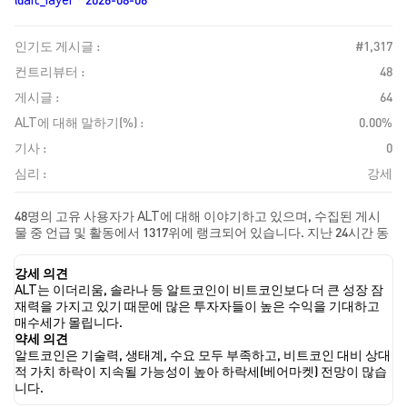
인기도 게시글 :
#1,317
컨트리뷰터 :
48
게시글 :
64
ALT에 대해 말하기(%) :
0.00%
기사 :
0
심리 :
강세
48명의 고유 사용자가 ALT에 대해 이야기하고 있으며, 수집된 게시
물 중 언급 및 활동에서 1317위에 랭크되어 있습니다. 지난 24시간 동
안 모든 소셜 미디어에서 ALT에 대한 감정은 강세였습니다. 마지막
으로, ALT에 대한 뉴스 기사 0건이 게시되었습니다. 트위터에서는
강세 의견
41.67%의 트윗이 강세 감정을, 6.67%의 트윗이 약세 감정을 보였습
ALT는 이더리움, 솔라나 등 알트코인이 비트코인보다 더 큰 성장 잠
니다. 51.67%의 트윗은 ALT에 대해 중립적인 감정을 나타냈습니다.
재력을 가지고 있기 때문에 많은 투자자들이 높은 수익을 기대하고
이 감정 분석은 60개의 트윗을 기반으로 합니다.
매수세가 몰립니다.
약세 의견
알트코인은 기술력, 생태계, 수요 모두 부족하고, 비트코인 대비 상대
적 가치 하락이 지속될 가능성이 높아 하락세(베어마켓) 전망이 많습
니다.